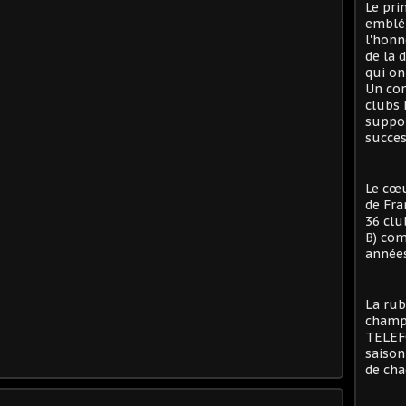
Le pri
emblé
l'honn
de la 
qui on
Un con
clubs 
suppor
succes
Le cœu
de Fra
36 clu
B) com
années
La rub
champi
TELEFO
saison
de cha