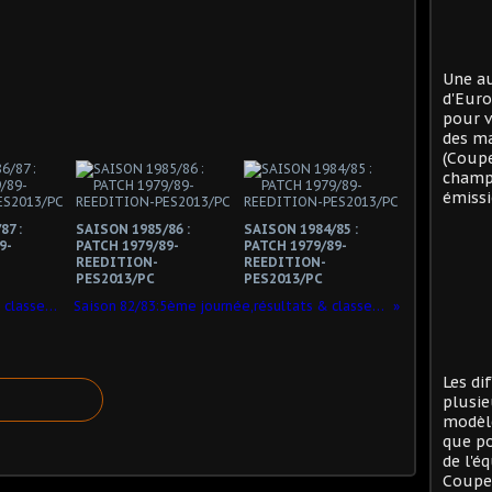
Une au
d'Eur
pour v
des ma
(Coup
champi
émissi
87 :
SAISON 1985/86 :
SAISON 1984/85 :
9-
PATCH 1979/89-
PATCH 1979/89-
REEDITION-
REEDITION-
PES2013/PC
PES2013/PC
Saison 80/81:1ère journée,résultats & classement !
Saison 82/83:5ème journée,résultats & classement !
Les di
plusie
modèle
que po
de l'é
Coupe 