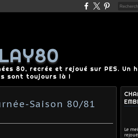
LAY80
nées 80, recrée et rejoué sur PES. Un 
es sont toujours là !
CHA
urnée-Saison 80/81
EMB
Le mei
rejoué