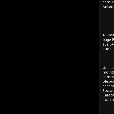
dans l
Antenn
A l'in
page F
sur l'
que le
Une tr
moind
consac
pléiad
décenn
Socrat
Careca
d'autre