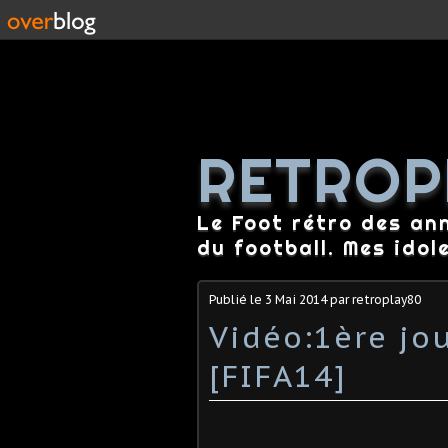
RETROP
Le Foot rétro des an
du football. Mes idol
Publié le
3 Mai 2014
par retroplay80
Vidéo:1ère jo
[FIFA14]