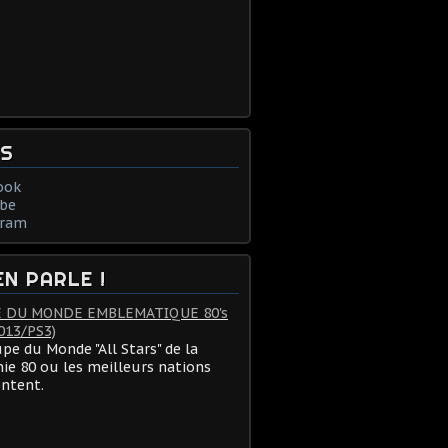
NS
ook
be
gram
EN PARLE !
 DU MONDE EMBLEMATIQUE 80's
013/PS3)
pe du Monde "All Stars" de la
ie 80 ou les meilleurs nations
ontent.