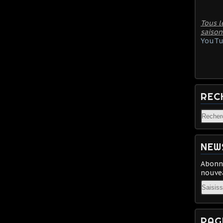
Tous l
saison
YouTu
REC
NEW
Abonne
nouvea
Email
PAG