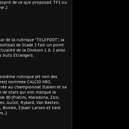
'esprit de ce que proposait TF1 ou
e 2.
star de la rubrique "TELEFOOT", la
ootball de Stade 2 fait un point
actualité de la Division 1 & 2 ainsi
s buts Etrangers.
oisième rubrique (et non des
res) nommée CALCIO MIO,
rée au championnat Italien et sa
e de stars qui ont marqué la
ie 80 (Platini, Maradona, Zico,
es, Gullit, Rykard, Van Basten,
, Boniek, Ejkaer Larsen et tant
s...)