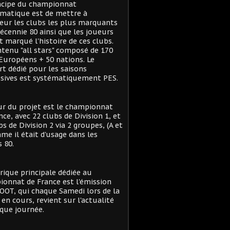
ncipe du championnat
matique est de mettre à
eur les clubs les plus marquants
décennie 80 ainsi que les joueurs
t marqué l'histoire de ces clubs.
tenu "all stars" composé de 170
Européens + 50 nations. Le
t dédié pour les saisons
sives est systématiquement PES.
r du projet est le championnat
nce, avec 22 clubs de Division 1, et
bs de Division 2 via 2 groupes, (A et
me il était d'usage dans les
 80.
rique principale dédiée au
onnat de France est l'émission
OT, qui chaque Samedi lors de la
 en cours, revient sur l'actualité
que journée.