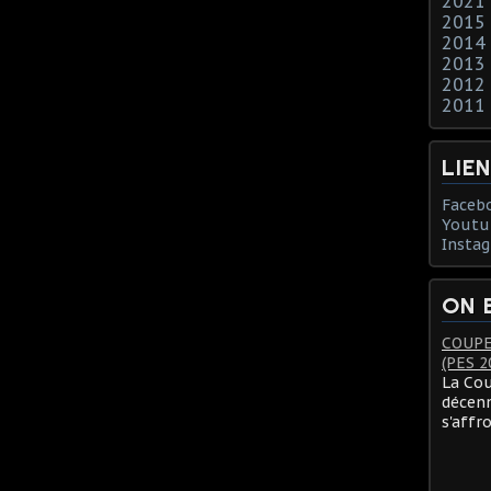
2021
2015
2014
2013
2012
2011
LIE
Faceb
Youtu
Insta
ON 
COUPE
(PES 2
La Cou
décenn
s'affr