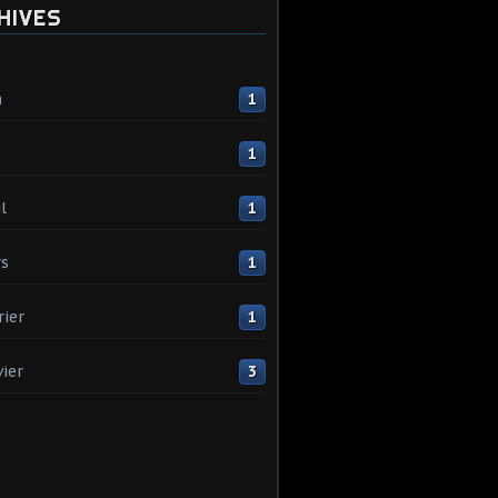
HIVES
n
1
1
l
1
s
1
rier
1
vier
3