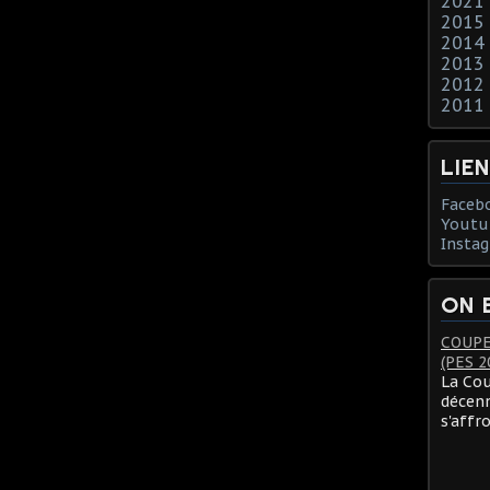
2021
2015
2014
2013
2012
2011
LIE
Faceb
Youtu
Insta
ON 
COUPE
(PES 2
La Cou
décenn
s'affr