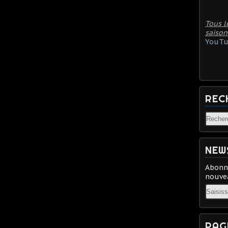
Tous l
saison
YouTu
REC
NEW
Abonne
nouvea
Email
PAG