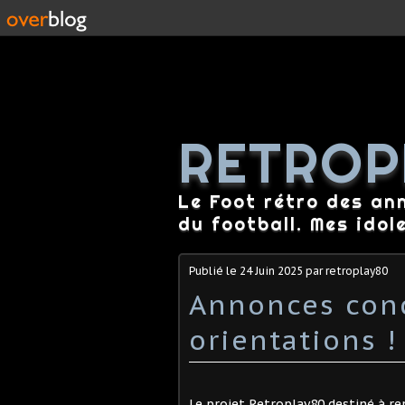
RETROP
Le Foot rétro des an
du football. Mes idol
Publié le
24 Juin 2025
par retroplay80
Annonces conc
orientations !
Le projet Retroplay80 destiné à re