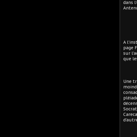
dans l
Antenn
A l'in
page F
sur l'
que le
Une tr
moind
consac
pléiad
décenn
Socrat
Careca
d'autre