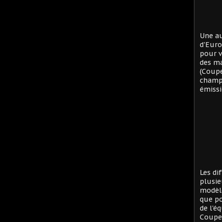
Une au
d'Eur
pour v
des ma
(Coup
champi
émissi
Les di
plusie
modèle
que po
de l'é
Coupe 