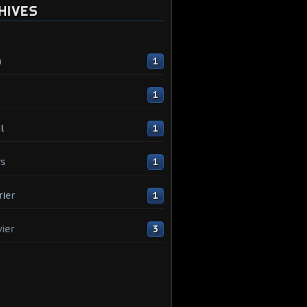
HIVES
n
1
1
l
1
s
1
rier
1
vier
3