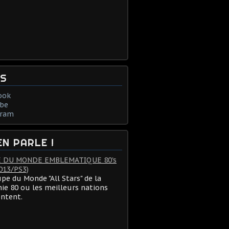
NS
ook
be
gram
EN PARLE !
 DU MONDE EMBLEMATIQUE 80's
013/PS3)
pe du Monde "All Stars" de la
ie 80 ou les meilleurs nations
ontent.