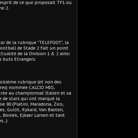
'esprit de ce que proposait TF1 ou
e 2.
star de la rubrique "TELEFOOT", la
ootball de Stade 2 fait un point
actualité de la Division 1 & 2 ainsi
s buts Etrangers.
oisième rubrique (et non des
res) nommée CALCIO MIO,
rée au championnat Italien et sa
e de stars qui ont marqué la
ie 80 (Platini, Maradona, Zico,
es, Gullit, Rykard, Van Basten,
, Boniek, Ejkaer Larsen et tant
s...)