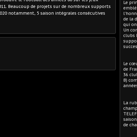
Le pri
2011. Beaucoup de projets sur de nombreux supports
emblé
 2020 notamment, 5 saison intégrales consécutives
l'honn
de la 
qui on
Un con
clubs 
suppor
succes
Le cœu
de Fra
36 clu
B) com
années
La rub
champi
TELEFO
saison
de cha