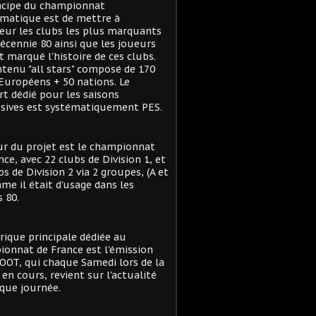
ncipe du championnat
matique est de mettre à
eur les clubs les plus marquants
décennie 80 ainsi que les joueurs
t marqué l'histoire de ces clubs.
tenu "all stars" composé de 170
Européens + 50 nations. Le
t dédié pour les saisons
sives est systématiquement PES.
r du projet est le championnat
nce, avec 22 clubs de Division 1, et
bs de Division 2 via 2 groupes, (A et
me il était d'usage dans les
 80.
rique principale dédiée au
onnat de France est l'émission
OT, qui chaque Samedi lors de la
 en cours, revient sur l'actualité
que journée.