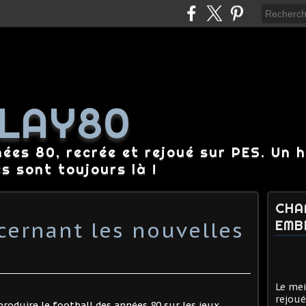
LAY80
nées 80, recrée et rejoué sur PES. Un 
es sont toujours là !
CHA
ernant les nouvelles
EMB
Le mei
rejoué
produire le football des années 80 sur les jeux