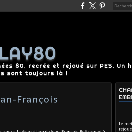
LAY80
nées 80, recrée et rejoué sur PES. Un 
es sont toujours là !
CHA
an-François
EMB
Le mei
rejoué
s appris la disparition de Jean-François Beltramini à