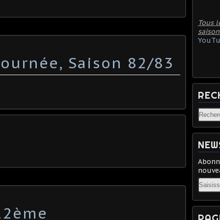
Tous l
saison
YouTu
ournée, Saison 82/83
REC
NEW
Abonne
nouvea
Email
:12ème
PAG