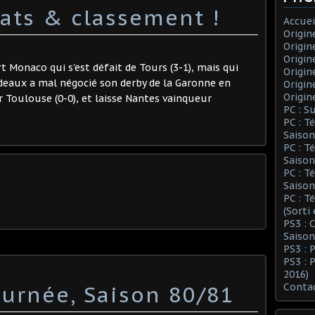
tats & classement !
Accuei
Origin
Origin
Origin
Monaco qui s'est défait de Tours (3-1), mais qui
Origin
rdeaux a mal négocié son derby de la Garonne en
Origin
Origin
 Toulouse (0-0), et laisse Nantes vainqueur
PC : S
PC : T
Saison
PC : T
Saison
PC : T
Saison
PC : T
(Sorti
PS3 :
Saison
PS3 : 
PS3 : 
2016)
urnée, Saison 80/81
Conta