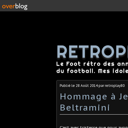
RETROP
Le Foot rétro des an
du football. Mes idol
Publié le
28 Août 2014
par retroplay80
Hommage à Je
Beltramini
C'est avec tristesse que nous avon