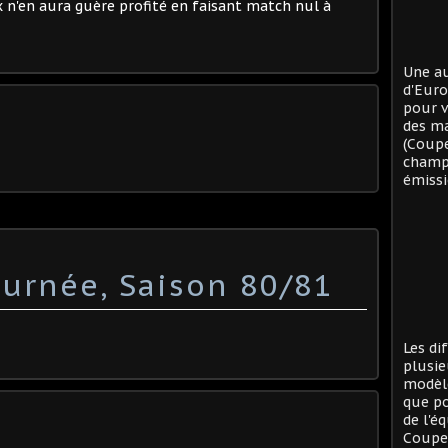
 n'en aura guère profité en faisant match nul à
Une au
d'Eur
pour v
des ma
(Coup
champi
émissi
urnée, Saison 80/81
Les di
plusie
modèle
que po
de l'é
Coupe 