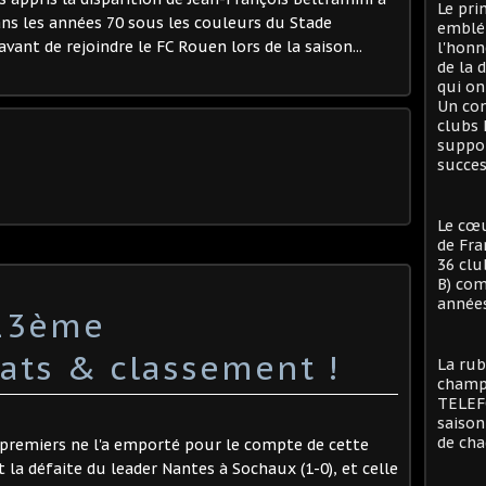
Le pri
é dans les années 70 sous les couleurs du Stade
emblé
avant de rejoindre le FC Rouen lors de la saison...
l'honn
de la 
qui on
Un con
clubs 
suppor
succes
Le cœu
de Fra
36 clu
B) com
années
:13ème
tats & classement !
La rub
champi
TELEFO
saison
de cha
premiers ne l'a emporté pour le compte de cette
 la défaite du leader Nantes à Sochaux (1-0), et celle