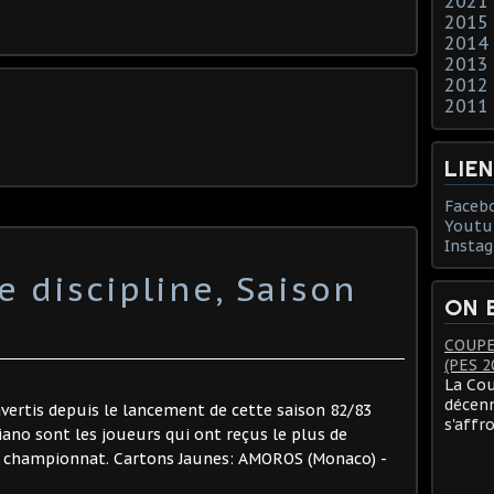
2021
2015
2014
2013
2012
2011
LIE
Faceb
Youtu
Insta
 discipline, Saison
ON 
COUPE
(PES 2
La Cou
décenn
 avertis depuis le lancement de cette saison 82/83
s'affr
ano sont les joueurs qui ont reçus le plus de
u championnat. Cartons Jaunes: AMOROS (Monaco) -