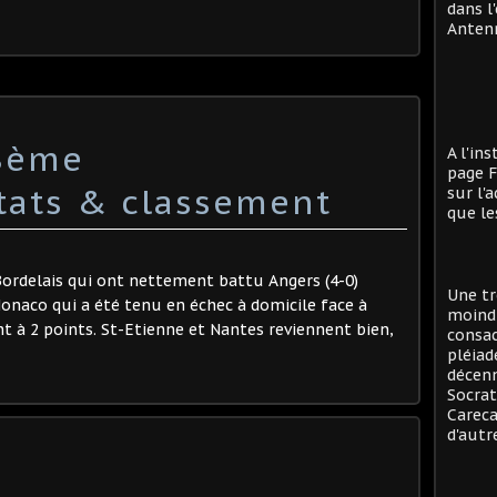
dans l
Antenn
,8ème
A l'in
page F
tats & classement
sur l'
que le
ordelais qui ont nettement battu Angers (4-0)
Une tr
Monaco qui a été tenu en échec à domicile face à
moind
nt à 2 points. St-Etienne et Nantes reviennent bien,
consac
pléiad
décenn
Socrat
Careca
d'autre