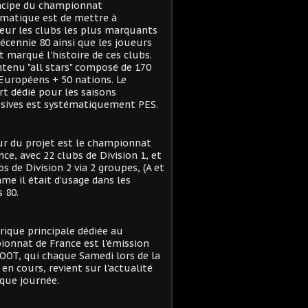
ncipe du championnat
matique est de mettre à
eur les clubs les plus marquants
décennie 80 ainsi que les joueurs
t marqué l'histoire de ces clubs.
tenu "all stars" composé de 170
Européens + 50 nations. Le
t dédié pour les saisons
sives est systématiquement PES.
r du projet est le championnat
nce, avec 22 clubs de Division 1, et
bs de Division 2 via 2 groupes, (A et
me il était d'usage dans les
 80.
rique principale dédiée au
onnat de France est l'émission
OT, qui chaque Samedi lors de la
 en cours, revient sur l'actualité
que journée.