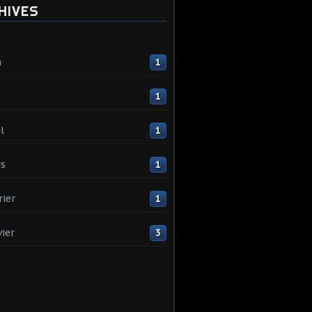
HIVES
n
1
1
l
1
s
1
rier
1
vier
3