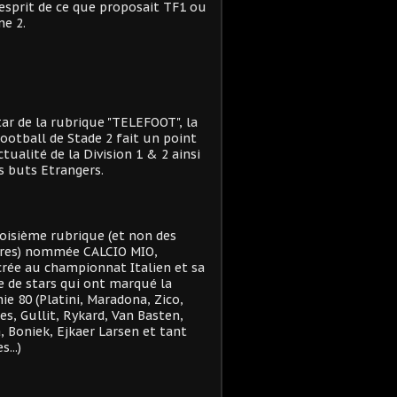
'esprit de ce que proposait TF1 ou
e 2.
star de la rubrique "TELEFOOT", la
ootball de Stade 2 fait un point
actualité de la Division 1 & 2 ainsi
s buts Etrangers.
oisième rubrique (et non des
res) nommée CALCIO MIO,
rée au championnat Italien et sa
e de stars qui ont marqué la
ie 80 (Platini, Maradona, Zico,
es, Gullit, Rykard, Van Basten,
, Boniek, Ejkaer Larsen et tant
s...)