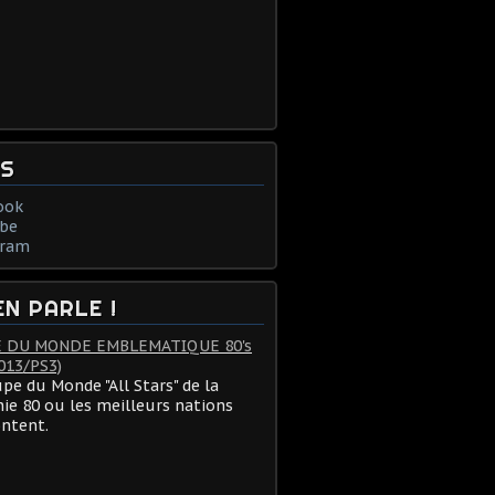
NS
ook
be
gram
EN PARLE !
 DU MONDE EMBLEMATIQUE 80's
013/PS3)
pe du Monde "All Stars" de la
ie 80 ou les meilleurs nations
ontent.