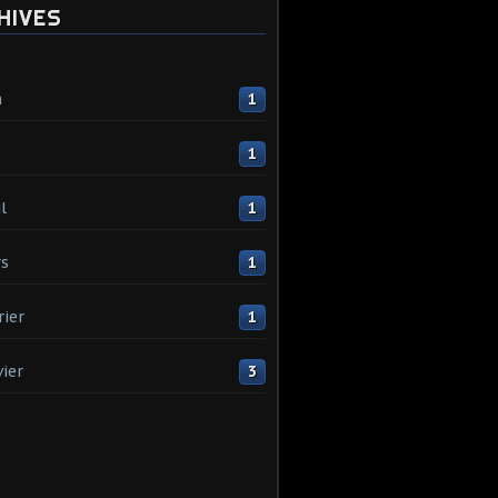
HIVES
n
1
1
l
1
s
1
rier
1
vier
3