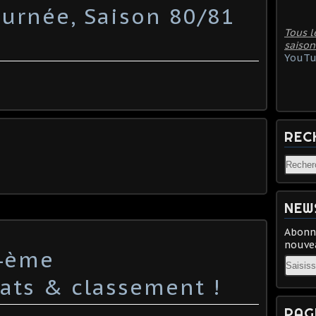
urnée, Saison 80/81
Tous l
saison
YouTu
REC
NEW
Abonne
nouvea
:4ème
Email
tats & classement !
PAG