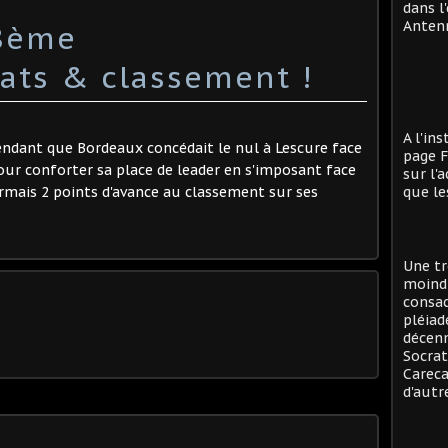
dans l
Antenn
:8ème
tats & classement !
A l'in
dant que Bordeaux concédait le nul à Lescure face
page F
pour conforter sa place de leader en s'imposant face
sur l'
rmais 2 points d'avance au classement sur ses
que le
Une tr
moind
consac
pléiad
décenn
Socrat
Careca
d'autre