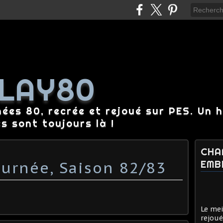
LAY80
nées 80, recrée et rejoué sur PES. Un 
es sont toujours là !
CHA
urnée, Saison 82/83
EMB
Le mei
rejoué