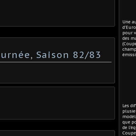
Une au
d'Eur
pour v
des ma
(Coup
champi
urnée, Saison 82/83
émissi
Les di
plusie
modèle
que po
de l'é
Coupe 