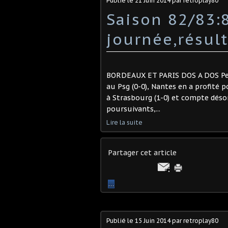
Publié le
21 Juin 2014
par retroplay80
Saison 82/83
journée,résul
BORDEAUX ET PARIS DOS A DOS Pen
au Psg (0-0), Nantes en a profité 
à Strasbourg (1-0) et compte déso
poursuivants,...
Lire la suite
Partager cet article
…
Publié le
15 Juin 2014
par retroplay80