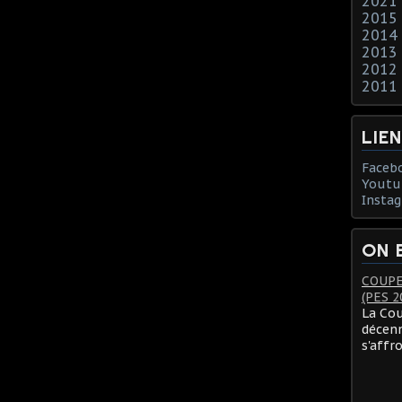
2021
2015
2014
2013
2012
2011
LIE
Faceb
Youtu
Insta
ON 
COUPE
(PES 2
La Cou
décenn
s'affr