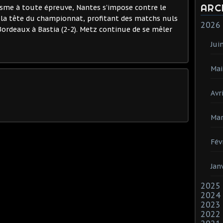
ARC
isme à toute épreuve, Nantes s'impose contre le
l la tête du championnat, profitant des matchs nuls
2026
Bordeaux à Bastia (2-2). Metz continue de se mêler
Jui
Mai
Avri
Mar
Fév
Jan
2025
2024
2023
2022