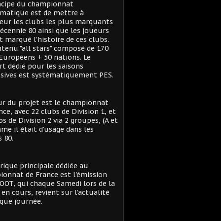
ncipe du championnat
matique est de mettre à
eur les clubs les plus marquants
décennie 80 ainsi que les joueurs
t marqué l'histoire de ces clubs.
tenu "all stars" composé de 170
Européens + 50 nations. Le
t dédié pour les saisons
sives est systématiquement PES.
r du projet est le championnat
nce, avec 22 clubs de Division 1, et
bs de Division 2 via 2 groupes, (A et
me il était d'usage dans les
 80.
rique principale dédiée au
onnat de France est l'émission
OT, qui chaque Samedi lors de la
 en cours, revient sur l'actualité
que journée.