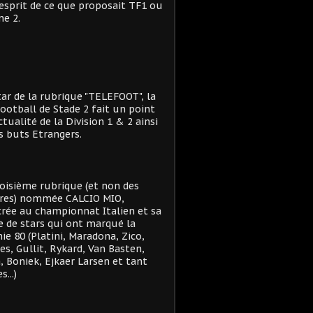
'esprit de ce que proposait TF1 ou
e 2.
star de la rubrique "TELEFOOT", la
ootball de Stade 2 fait un point
actualité de la Division 1 & 2 ainsi
s buts Etrangers.
oisième rubrique (et non des
res) nommée CALCIO MIO,
rée au championnat Italien et sa
e de stars qui ont marqué la
ie 80 (Platini, Maradona, Zico,
es, Gullit, Rykard, Van Basten,
, Boniek, Ejkaer Larsen et tant
s...)