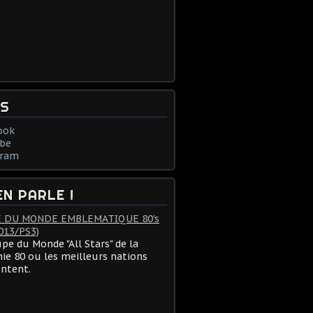
NS
ook
be
gram
EN PARLE !
 DU MONDE EMBLEMATIQUE 80's
013/PS3)
pe du Monde "All Stars" de la
ie 80 ou les meilleurs nations
ontent.