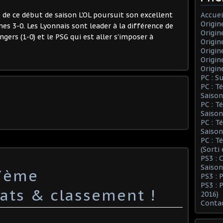
 de ce début de saison L'OL poursuit son excellent
Accuei
Origin
es 3-0. Les Lyonnais sont leader à la différence de
Origin
ers (1-0) et le PSG qui est aller s'imposer à
Origin
Origin
Origin
Origin
PC : S
PC : T
Saison
PC : T
Saison
PC : T
Saison
PC : T
(Sorti
PS3 :
Saison
:7ème
PS3 : 
PS3 : 
tats & classement !
2016)
Conta