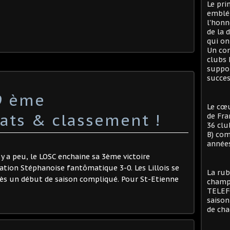
Le pri
emblé
l'honn
de la 
qui on
Un con
clubs 
suppor
succes
9 ème
Le cœu
tats & classement !
de Fra
36 clu
B) com
années
 y a peu, le LOSC enchaine sa 3ème victoire
ation Stéphanoise fantômatique 3-0. Les Lillois se
La rub
rès un début de saison compliqué. Pour St-Etienne
champi
TELEFO
saison
de cha