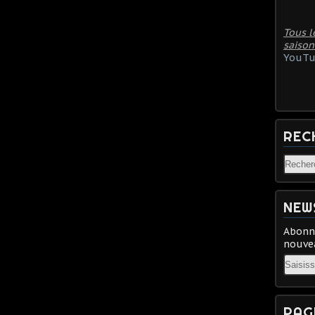
Tous l
saison
YouTu
REC
NEW
Abonne
nouvea
Email
PAG