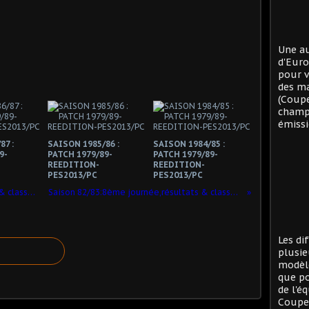
Une au
d'Eur
pour v
des ma
(Coup
champi
émissi
87 :
SAISON 1985/86 :
SAISON 1984/85 :
9-
PATCH 1979/89-
PATCH 1979/89-
REEDITION-
REEDITION-
PES2013/PC
PES2013/PC
Saison 80/81:4ème journée,résultats & classement !
Saison 82/83:8ème journée,résultats & classement !
Les di
plusie
modèle
que po
de l'é
Coupe 