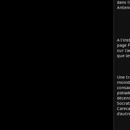
dans l
Antenn
A l'in
page F
sur l'
que le
Une tr
moind
consac
pléiad
décenn
Socrat
Careca
d'autre