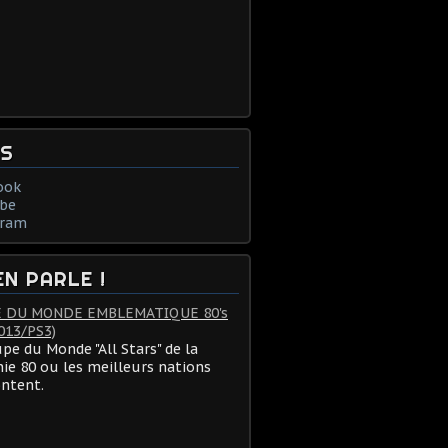
NS
ook
be
gram
EN PARLE !
 DU MONDE EMBLEMATIQUE 80's
013/PS3)
pe du Monde "All Stars" de la
ie 80 ou les meilleurs nations
ontent.