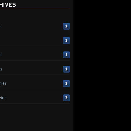
HIVES
n
1
1
l
1
s
1
rier
1
vier
3