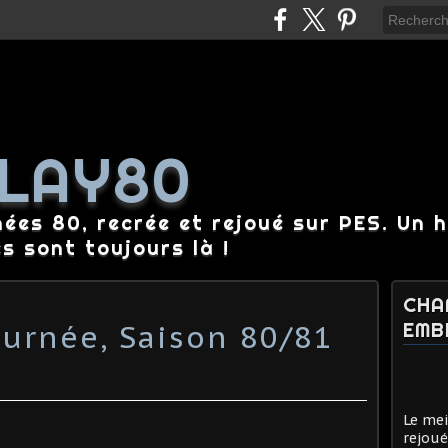
LAY80
nées 80, recrée et rejoué sur PES. Un 
es sont toujours là !
CHA
urnée, Saison 80/81
EMB
Le mei
rejoué