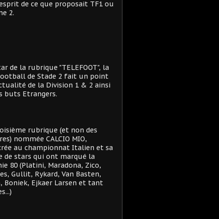
'esprit de ce que proposait TF1 ou
e 2.
star de la rubrique "TELEFOOT", la
ootball de Stade 2 fait un point
actualité de la Division 1 & 2 ainsi
s buts Etrangers.
oisième rubrique (et non des
res) nommée CALCIO MIO,
rée au championnat Italien et sa
e de stars qui ont marqué la
ie 80 (Platini, Maradona, Zico,
es, Gullit, Rykard, Van Basten,
, Boniek, Ejkaer Larsen et tant
s...)