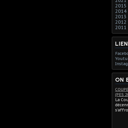
2021
2015
2014
2013
2012
2011
LIE
Faceb
Youtu
Insta
ON 
COUPE
(PES 2
La Cou
décenn
s'affr