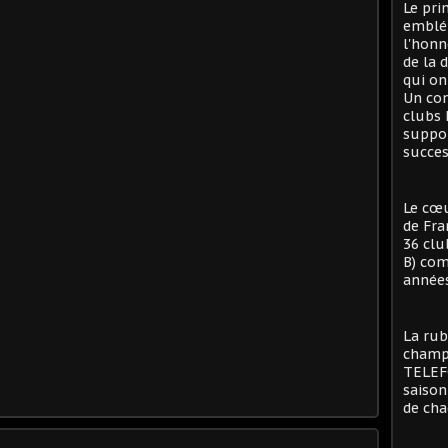
Le pri
emblé
l'honn
de la 
qui on
Un con
clubs 
suppor
succes
Le cœu
de Fra
36 clu
B) com
années
La rub
champi
TELEFO
saison
de cha