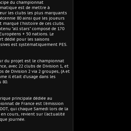
ncipe du championnat
matique est de mettre à
eur les clubs les plus marquants
décennie 80 ainsi que les joueurs
t marqué l'histoire de ces clubs.
tenu "all stars" composé de 170
Européens + 50 nations. Le
t dédié pour les saisons
sives est systématiquement PES.
r du projet est le championnat
nce, avec 22 clubs de Division 1, et
bs de Division 2 via 2 groupes, (A et
me il était d'usage dans les
 80.
rique principale dédiée au
onnat de France est l'émission
OT, qui chaque Samedi lors de la
 en cours, revient sur l'actualité
que journée.