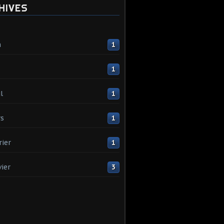
HIVES
n
1
1
l
1
s
1
rier
1
vier
3