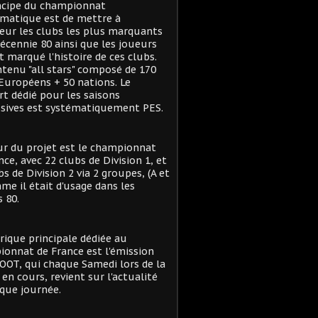
ncipe du championnat
matique est de mettre à
eur les clubs les plus marquants
décennie 80 ainsi que les joueurs
t marqué l'histoire de ces clubs.
tenu "all stars" composé de 170
Européens + 50 nations. Le
t dédié pour les saisons
sives est systématiquement PES.
r du projet est le championnat
nce, avec 22 clubs de Division 1, et
bs de Division 2 via 2 groupes, (A et
me il était d'usage dans les
 80.
rique principale dédiée au
onnat de France est l'émission
OT, qui chaque Samedi lors de la
 en cours, revient sur l'actualité
que journée.