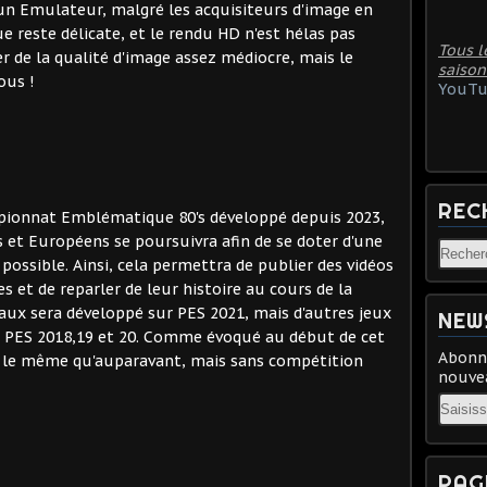
d'un Emulateur, malgré les acquisiteurs d'image en
e reste délicate, et le rendu HD n'est hélas pas
Tous l
er de la qualité d'image assez médiocre, mais le
saison
ous !
YouTu
REC
mpionnat Emblématique 80's développé depuis 2023,
is et Européens se poursuivra afin de se doter d'une
ossible. Ainsi, cela permettra de publier des vidéos
s et de reparler de leur histoire au cours de la
avaux sera développé sur PES 2021, mais d'autres jeux
NEW
 PES 2018,19 et 20. Comme évoqué au début de cet
Abonne
ste le même qu'auparavant, mais sans compétition
nouvea
Email
PAG