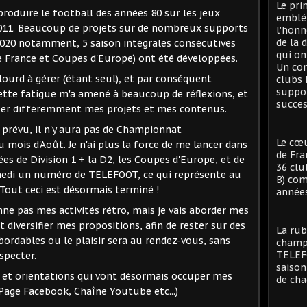
Le pri
produire le football des années 80 sur les jeux
emblé
2011. Beaucoup de projets sur de nombreux supports
l'honn
de la 
 2020 notamment, 5 saison intégrales consécutives
qui on
 France et Coupes d'Europe) ont été développées.
Un con
 lourd à gérer (étant seul), et par conséquent
clubs 
suppor
ette fatigue m'a amené à beaucoup de réflexions, et
succes
per différemment mes projets et mes contenus.
t prévu, il n'y aura pas de Championnat
Le cœu
 mois d'Août. Je n'ai plus la force de me lancer dans
de Fra
es de Division 1 + la D2, les Coupes d'Europe, et de
36 clu
medi un numéro de TELEFOOT, ce qui représente au
B) com
 Tout ceci est désormais terminé !
années
onne pas mes activités rétro, mais je vais aborder mes
 diversifier mes propositions, afin de rester sur des
La rub
ordables ou le plaisir sera au rendez-vous, sans
champi
TELEFO
specter.
saison
s et orientations qui vont désormais occuper mes
de cha
age Facebook, Chaîne Youtube etc...)