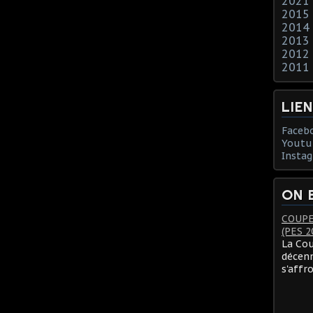
2021
2015
2014
2013
2012
2011
LIE
Faceb
Youtu
Insta
ON 
COUPE
(PES 2
La Cou
décenn
s'affr