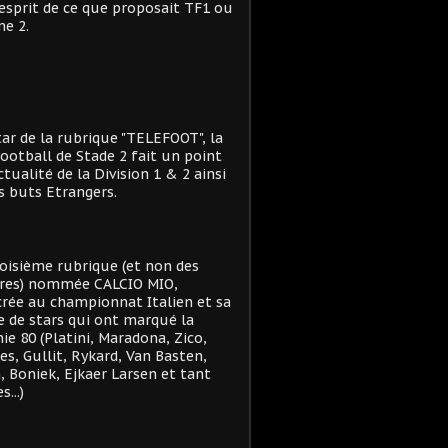
'esprit de ce que proposait TF1 ou
e 2.
star de la rubrique "TELEFOOT", la
ootball de Stade 2 fait un point
actualité de la Division 1 & 2 ainsi
s buts Etrangers.
oisième rubrique (et non des
res) nommée CALCIO MIO,
rée au championnat Italien et sa
e de stars qui ont marqué la
ie 80 (Platini, Maradona, Zico,
es, Gullit, Rykard, Van Basten,
, Boniek, Ejkaer Larsen et tant
s...)