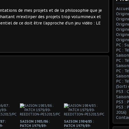
Accuei
entations de mes projets et de la philosophie que je
Origin
haitant m'extirper des projets trop volumineux et
Origin
ssentiel de ce doit être l'approche d'un jeu vidéo : LE
Origin
Origin
Origin
Origin
PC : S
PC : T
Saison
PC : T
Saison
PC : T
Saison
PC : T
(Sorti
PS3 :
Saison
PS3 : 
PS3 : 
2016)
Conta
87 :
SAISON 1985/86 :
SAISON 1984/85 :
9-
PATCH 1979/89-
PATCH 1979/89-