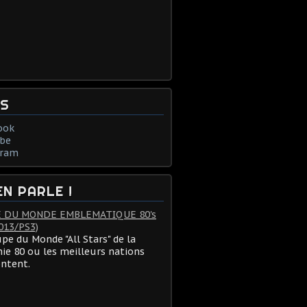
NS
ook
be
gram
EN PARLE !
 DU MONDE EMBLEMATIQUE 80's
013/PS3)
pe du Monde "All Stars" de la
ie 80 ou les meilleurs nations
ontent.