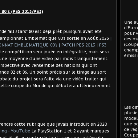
0's (PES 2013/PS3)
Une au
d'Eur
 "all stars" 80 est déjà prêt puisqu'il avait été
pour v
Championnat Emblématique 80's sortie en Août 2023
|
des ma
(Coup
NNAT EMBLEMATIQUE 80's | PATCH PES 2013 | PS3
champi
ette compétition sera jouée en intégralité, mais sera
émissi
c une moyenne d'une vidéo par mois tranquillement.
rspective avec l'ensemble des nations qui ont
de 82 et 86. Un point précis sur le tirage au sort
bale du projet sera faite via une vidéo trailer qui
 cette coupe du Monde qui débutera ultérieurement.
Les di
plusie
modèle
que po
rendre cette rubrique que j'avais introduit en 2020
de l'é
ing - YouTube
La PlayStation 1 et 2 ayant marqués
Coupe 
nt était au centre de tout, avec son cortège de