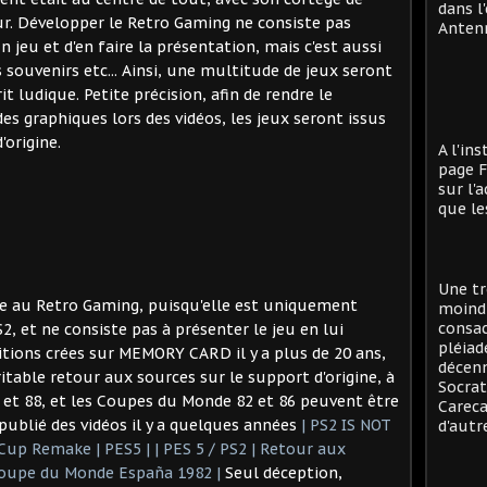
dans l
ur. Développer le Retro Gaming ne consiste pas
Antenn
jeu et d'en faire la présentation, mais c'est aussi
souvenirs etc... Ainsi, une multitude de jeux seront
t ludique. Petite précision, afin de rendre le
s graphiques lors des vidéos, les jeux seront issus
origine.
A l'in
page F
sur l'
que le
Une tr
le au Retro Gaming, puisqu'elle est uniquement
moind
consac
2, et ne consiste pas à présenter le jeu en lui
pléiad
tions crées sur MEMORY CARD il y a plus de 20 ans,
décenn
éritable retour aux sources sur le support d'origine, à
Socrat
84 et 88, et les Coupes du Monde 82 et 86 peuvent être
Careca
 publié des vidéos il y a quelques années
| PS2 IS NOT
d'autre
Cup Remake | PES5 | | PES 5 / PS2 | Retour aux
Coupe du Monde España 1982
|
Seul déception,