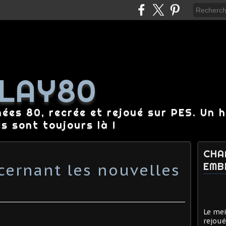
LAY80
nées 80, recrée et rejoué sur PES. Un 
es sont toujours là !
CHA
ernant les nouvelles
EMB
Le mei
rejoué