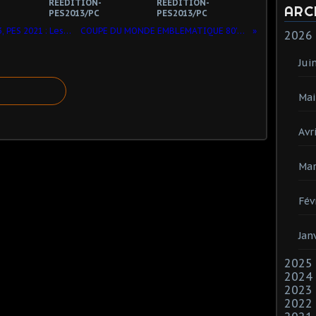
REEDITION-
REEDITION-
ARC
PES2013/PC
PES2013/PC
Championnat Emblématique, Saison 3, PES 2021 : Les visages, vignettes Panini (3) !
COUPE DU MONDE EMBLEMATIQUE 80's : LE TIRAGE AU SORT !
2026
Jui
Mai
Avri
Mar
Fév
Jan
2025
2024
2023
2022