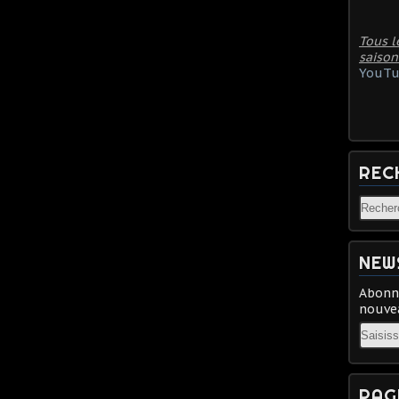
Tous l
saison
YouTu
REC
NEW
Abonne
nouvea
Email
PAG