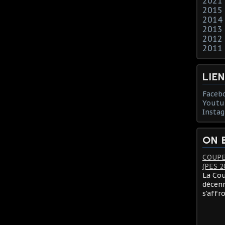
2021
2015
2014
2013
2012
2011
LIE
Faceb
Youtu
Insta
ON 
COUPE
(PES 2
La Cou
décenn
s'affr