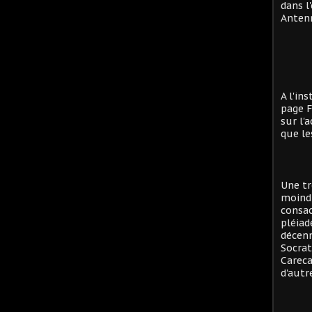
dans l
Antenn
A l'in
page F
sur l'
que le
Une tr
moind
consac
pléiad
décenn
Socrat
Careca
d'autre