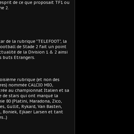
'esprit de ce que proposait TF1 ou
e 2.
star de la rubrique "TELEFOOT", la
ootball de Stade 2 fait un point
actualité de la Division 1 & 2 ainsi
s buts Etrangers.
oisième rubrique (et non des
res) nommée CALCIO MIO,
rée au championnat Italien et sa
e de stars qui ont marqué la
ie 80 (Platini, Maradona, Zico,
es, Gullit, Rykard, Van Basten,
, Boniek, Ejkaer Larsen et tant
s...)