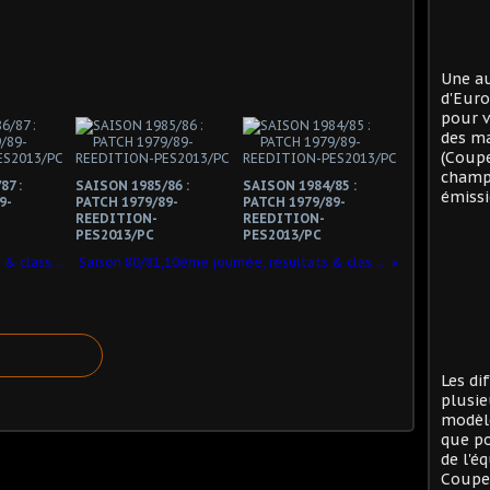
Une au
d'Eur
pour v
des ma
(Coup
champi
87 :
SAISON 1985/86 :
SAISON 1984/85 :
émissi
9-
PATCH 1979/89-
PATCH 1979/89-
REEDITION-
REEDITION-
PES2013/PC
PES2013/PC
Saison 82/83:14ème journée,résultats & classement !
Saison 80/81,10ème journée, résultats & classement
Les di
plusie
modèle
que po
de l'é
Coupe 