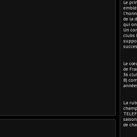
Le pri
emblé
l'honn
de la 
qui on
Un con
clubs 
suppor
succes
Le cœu
de Fra
36 clu
B) com
années
La rub
champi
TELEFO
saison
de cha