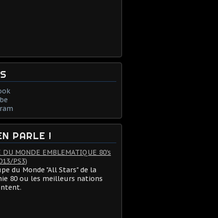
NS
ook
be
gram
EN PARLE !
 DU MONDE EMBLEMATIQUE 80's
013/PS3)
pe du Monde "All Stars" de la
ie 80 ou les meilleurs nations
ontent.