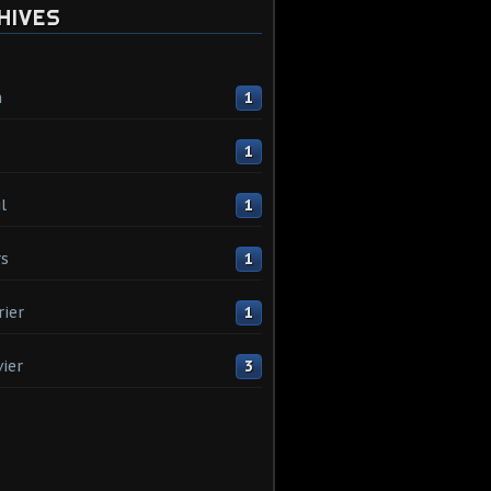
HIVES
n
1
1
l
1
s
1
rier
1
vier
3