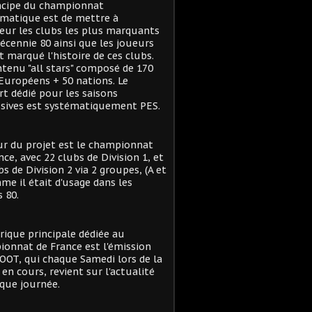
ncipe du championnat
matique est de mettre à
eur les clubs les plus marquants
décennie 80 ainsi que les joueurs
t marqué l'histoire de ces clubs.
tenu "all stars" composé de 170
Européens + 50 nations. Le
t dédié pour les saisons
sives est systématiquement PES.
r du projet est le championnat
nce, avec 22 clubs de Division 1, et
bs de Division 2 via 2 groupes, (A et
me il était d'usage dans les
 80.
rique principale dédiée au
onnat de France est l'émission
OT, qui chaque Samedi lors de la
 en cours, revient sur l'actualité
que journée.