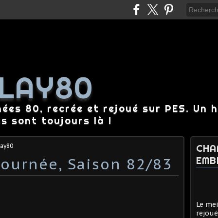
LAY80
nées 80, recrée et rejoué sur PES. Un 
es sont toujours là !
lay80
CHA
ournée, Saison 82/83
EMB
Le mei
rejoué