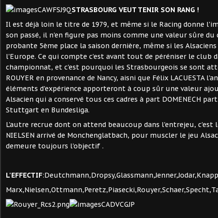
STRASBOURG VEUT TENIR SON RANG !
Il est déjà loin le titre de 1979, et même si le Racing donne l'
son passé, il n'en figure pas moins comme une valeur sûre du
probante 5ème place la saison dernière, même si les Alsaciens 
l'Europe. Ce qui compte c'est avant tout de péréniser le club d
championnat, et c'est pourquoi les Strasbourgeois se sont attch
ROUYER en provenance de Nancy, aisni que Félix LACUESTA l'anc
éléments d'expérience apporteront à coup sûr une valeur ajou
Alsacien qui a conservé tous ces cadres à part DOMENECH part 
Stuttgart en Bundesliga.
L'autre recrue dont on attend beaucoup dans l'entrejeu, c'est 
NIELSEN arrivé de Monchenglatbach, pour muscler le jeu Alsac
demeure toujours l'objectif .
L'EFFECTIF
:Deutchmann,Dropsy,Glassmann,Jenner,Jodar,Knapp
Marx,Nielsen,Ottmann,Peretz,Piasecki,Rouyer,Schaer,Specht,T