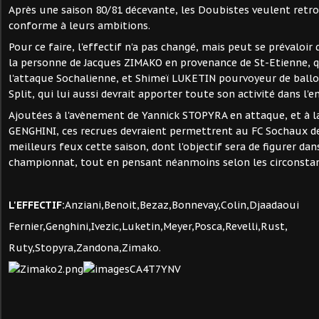
Après une saison 80/81 décevante, les Doubistes veulent retr
conforme à leurs ambitions.
Pour ce faire, l'effectif n'a pas changé, mais peut se prévaloir 
la personne de Jacques ZIMAKO en provenance de St-Etienne, q
l'attaque Sochalienne, et Shimeï LUKETIN pourvoyeur de ball
Split, qui lui aussi devrait apporter toute son activité dans l'
Ajoutées à l'avènement de Yannick STOPYRA en attaque, et à la
GENGHINI, ces recrues devraient permettrent au FC Sochaux de 
meilleurs feux cette saison, dont l'objectif sera de figurer dan
championnat, tout en pensant néanmoins selon les circonstan
L'EFFECTIF:
Anziani,Benoit,Bezaz,Bonnevay,Colin,Djaadaoui
Fernier,Genghini,Ivezic,Luketin,Meyer,Posca,Revelli,Rust,
Ruty,Stopyra,Zandona,Zimako.