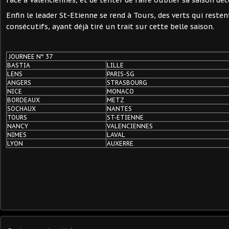
face à Valenciennes, et de tenter de faire oublier sa saison dé
Enfin le leader St-Etienne se rend à Tours, des verts qui reste
consécutifs, ayant déjà tiré un trait sur cette belle saison.
JOURNEE N° 37
BASTIA
LILLE
LENS
PARIS-SG
ANGERS
STRASBOURG
NICE
MONACO
BORDEAUX
METZ
SOCHAUX
NANTES
TOURS
ST-ETIENNE
NANCY
VALENCIENNES
NIMES
LAVAL
LYON
AUXERRE