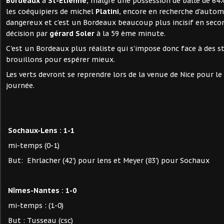
Bordeaux
à
St-Etienne
, malgré une possession de balle de 64
les coéquipiers de michel
Platini
, encore en recherche d'autom
dangereux et c'est un Bordeaux beaucoup plus incisif en second
décision par
gérard Soler
à la 59 ème minute.
C'est un Bordeaux plus réaliste qui s'impose donc face à des 
brouillons pour espérer mieux.
Les verts devront se reprendre lors de la venue de Nice pour l
journée.
Sochaux-Lens : 1-1
mi-temps (0-1)
But: Ehrlacher (42') pour lens et Meyer (83') pour Sochaux
Nîmes-Nantes : 1-0
mi-temps : (1-0)
But : Tusseau (csc)