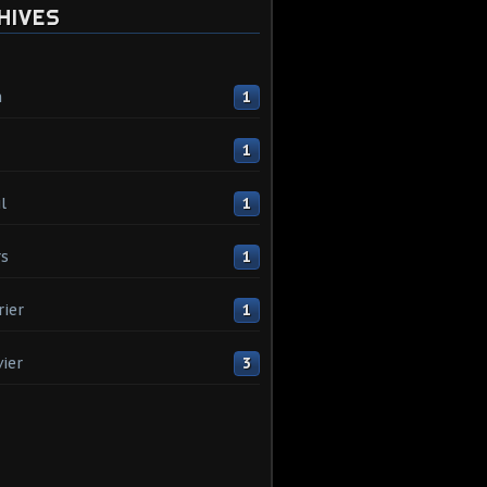
HIVES
n
1
1
l
1
s
1
rier
1
vier
3