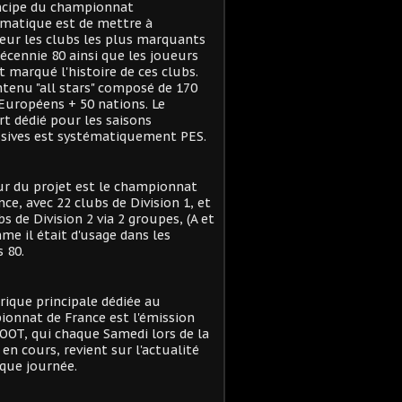
ncipe du championnat
matique est de mettre à
eur les clubs les plus marquants
décennie 80 ainsi que les joueurs
t marqué l'histoire de ces clubs.
tenu "all stars" composé de 170
Européens + 50 nations. Le
t dédié pour les saisons
sives est systématiquement PES.
r du projet est le championnat
nce, avec 22 clubs de Division 1, et
bs de Division 2 via 2 groupes, (A et
me il était d'usage dans les
 80.
rique principale dédiée au
onnat de France est l'émission
OT, qui chaque Samedi lors de la
 en cours, revient sur l'actualité
que journée.