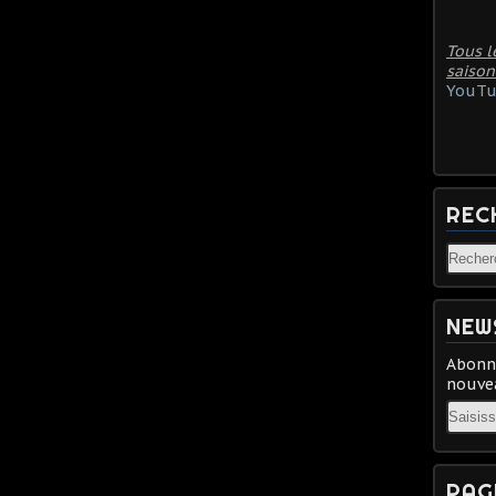
Tous l
saison
YouTu
REC
NEW
Abonne
nouvea
Email
PAG