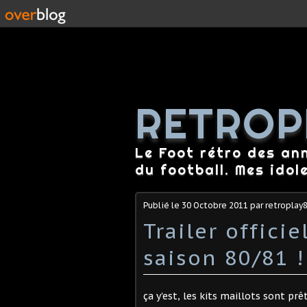
RETROP
Le Foot rétro des an
du football. Mes idol
Publié le
30 Octobre 2011
par retroplay
Trailer offici
saison 80/81 !
ça y'est, les kits maillots sont pr