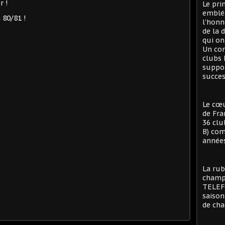
r !
Le pri
emblé
n 80/81 !
l'honn
de la 
qui on
Un con
clubs 
suppor
succes
Le cœu
de Fra
36 clu
B) com
années
La rub
champi
TELEFO
saison
de cha