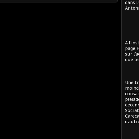
dans l
Antenn
A l'in
page F
sur l'
que le
Une tr
moind
consac
pléiad
décenn
Socrat
Careca
d'autre