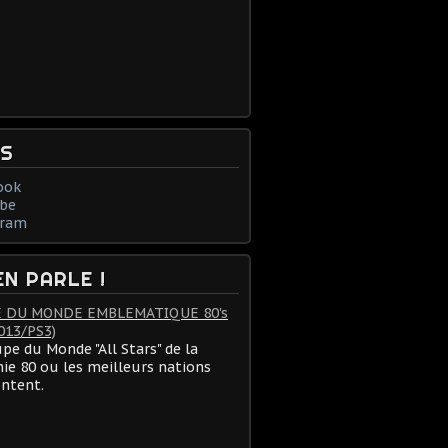
NS
ook
be
gram
EN PARLE !
 DU MONDE EMBLEMATIQUE 80's
013/PS3)
pe du Monde "All Stars" de la
ie 80 ou les meilleurs nations
ontent.