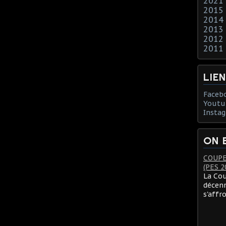
2021
2015
2014
2013
2012
2011
LIE
Faceb
Youtu
Insta
ON 
COUPE
(PES 2
La Cou
décenn
s'affr