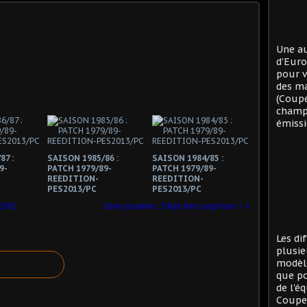
Une au
d'Eur
pour v
des ma
(Coup
champi
émissi
87 :
SAISON 1985/86 :
SAISON 1984/85 :
9-
PATCH 1979/89-
PATCH 1979/89-
REEDITION-
REEDITION-
PES2013/PC
PES2013/PC
0/81
1ère journée : Déjà des surprises !
Les di
plusie
modèle
que po
de l'é
Coupe 