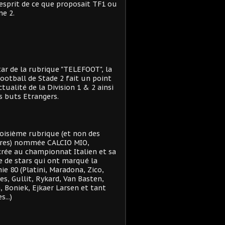
'esprit de ce que proposait TF1 ou
e 2.
star de la rubrique "TELEFOOT", la
ootball de Stade 2 fait un point
actualité de la Division 1 & 2 ainsi
s buts Etrangers.
oisième rubrique (et non des
res) nommée CALCIO MIO,
rée au championnat Italien et sa
e de stars qui ont marqué la
ie 80 (Platini, Maradona, Zico,
es, Gullit, Rykard, Van Basten,
, Boniek, Ejkaer Larsen et tant
s...)