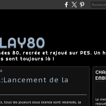
LAY80
nées 80, recrée et rejoué sur PES. Un 
es sont toujours là !
80
CHA
el:Lancement de la
EMB
Le mei
êts, tous les joueurs sous licence sont recencés, la
rejoué