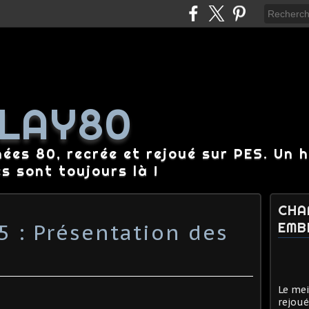
LAY80
nées 80, recrée et rejoué sur PES. Un 
es sont toujours là !
CHA
5 : Présentation des
EMB
Le mei
rejoué