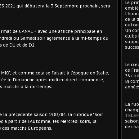
Le pri
ES 2021 qui débutera la 3 Septembre prochain, sera
emblé
l'honn
de la 
qui on
Un con
ormat de CANAL + avec une affiche principale en
clubs 
ndredi ou Samedi soir agrémenté à la mi-temps du
suppor
 de D1 et de D2.
succes
Le cœu
de Fra
IO", et comme cela se faisait à l'époque en Italie,
36 clu
ntée le Dimanche après midi en direct commenté,
B) com
es matchs à la mi-temps.
années
La rub
champi
e la précédente saison 1983/84, la rubrique "Soir
TELEFO
saison
c à partir de l'Automne, les Mercredi soirs, la
de cha
s des matchs Européens.