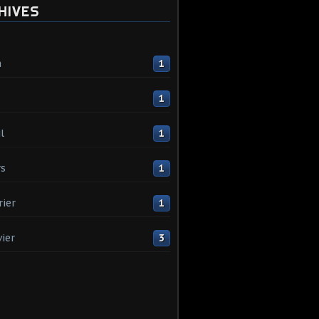
HIVES
n
1
1
l
1
s
1
rier
1
vier
3