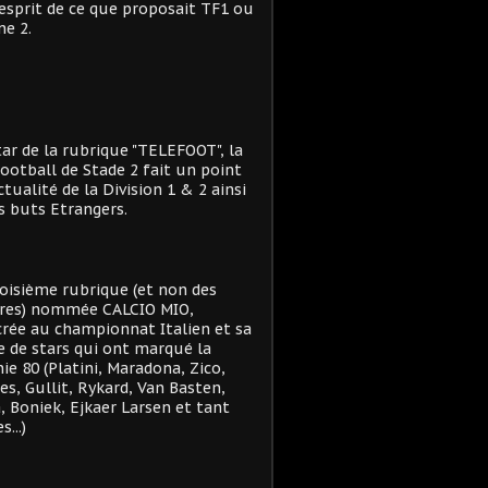
'esprit de ce que proposait TF1 ou
e 2.
star de la rubrique "TELEFOOT", la
ootball de Stade 2 fait un point
actualité de la Division 1 & 2 ainsi
s buts Etrangers.
oisième rubrique (et non des
res) nommée CALCIO MIO,
rée au championnat Italien et sa
e de stars qui ont marqué la
ie 80 (Platini, Maradona, Zico,
es, Gullit, Rykard, Van Basten,
, Boniek, Ejkaer Larsen et tant
s...)