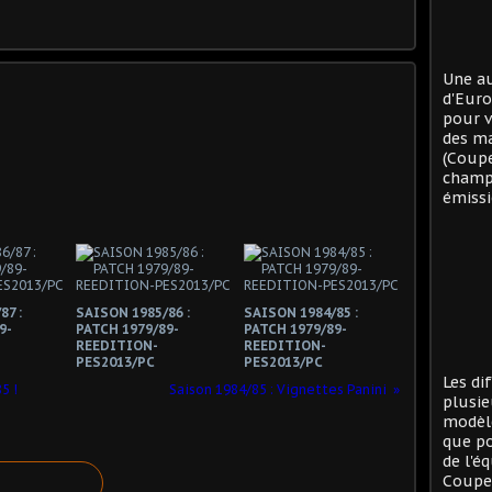
Une au
d'Eur
pour v
des ma
(Coup
champi
émissi
87 :
SAISON 1985/86 :
SAISON 1984/85 :
9-
PATCH 1979/89-
PATCH 1979/89-
REEDITION-
REEDITION-
PES2013/PC
PES2013/PC
Les di
5 !
Saison 1984/85 : Vignettes Panini
plusie
modèle
que po
de l'é
Coupe 