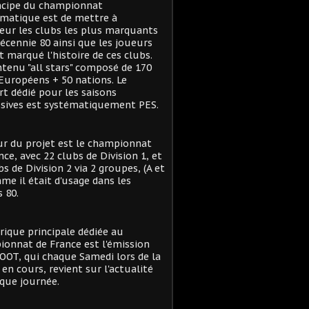
ncipe du championnat
matique est de mettre à
eur les clubs les plus marquants
décennie 80 ainsi que les joueurs
t marqué l'histoire de ces clubs.
tenu "all stars" composé de 170
Européens + 50 nations. Le
t dédié pour les saisons
sives est systématiquement PES.
r du projet est le championnat
nce, avec 22 clubs de Division 1, et
bs de Division 2 via 2 groupes, (A et
me il était d'usage dans les
 80.
rique principale dédiée au
onnat de France est l'émission
OT, qui chaque Samedi lors de la
 en cours, revient sur l'actualité
que journée.