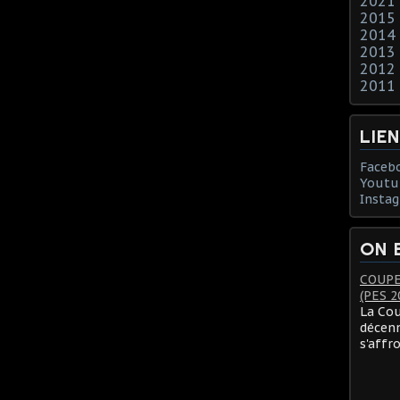
2021
2015
2014
2013
2012
2011
LIE
Faceb
Youtu
Insta
ON 
COUPE
(PES 2
La Cou
décenn
s'affr