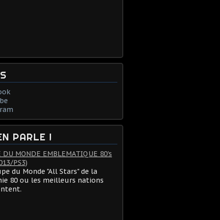
NS
ook
be
gram
EN PARLE !
 DU MONDE EMBLEMATIQUE 80's
013/PS3)
pe du Monde "All Stars" de la
ie 80 ou les meilleurs nations
ontent.