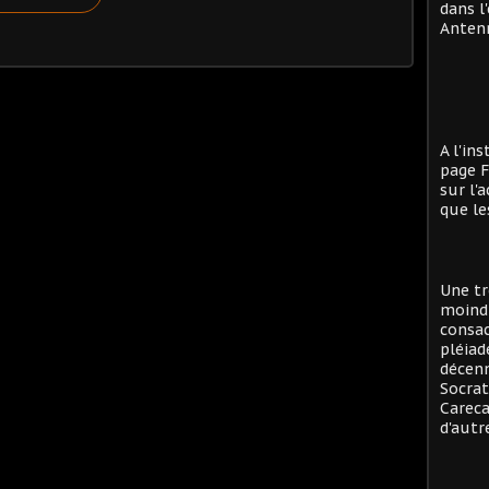
dans l
Antenn
A l'in
page F
sur l'
que le
Une tr
moind
consac
pléiad
décenn
Socrat
Careca
d'autre