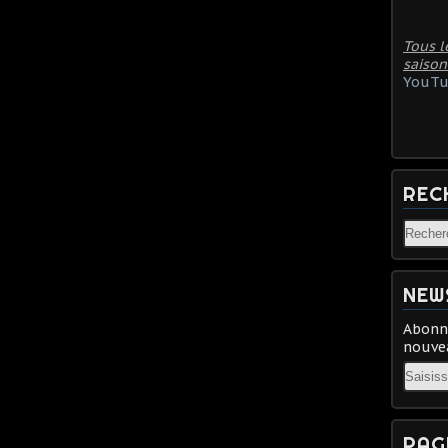
Tous l
saison
YouTu
REC
NEW
Abonne
nouvea
Email
PAG