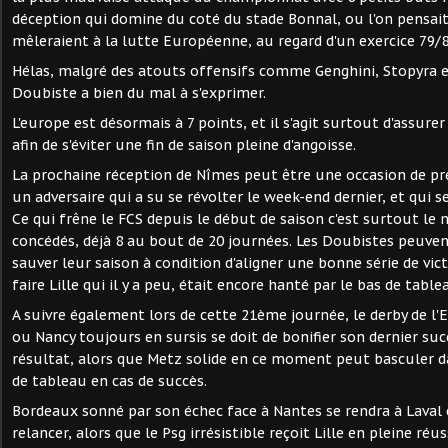
déception qui domine du coté du stade Bonnal, ou l'on pensait
mêleraient à la lutte Européenne, au regard d'un exercice 79/8
Hélas, malgré des atouts offensifs comme Genghini, Stopyra et 
Doubiste a bien du mal à s'exprimer.
L'europe est désormais à 7 points, et il s'agit surtout d'assure
afin de s'éviter une fin de saison pleine d'angoisse.
La prochaine réception de Nîmes peut être une occasion de pre
un adversaire qui a su se révolter le week-end dernier, et qui s
Ce qui frêne le FCS depuis le début de saison c'est surtout l
concédés, déjà 8 au bout de 20 journées. Les Doubistes peuve
sauver leur saison à condition d'aligner une bonne série de vi
faire Lille qui il y a peu, était encore hanté par le bas de table
A suivre également lors de cette 21ème journée, le derby de l'
ou Nancy toujours en sursis se doit de bonifier son dernier s
résultat, alors que Metz solide en ce moment peut basculer d
de tableau en cas de succès.
Bordeaux sonné par son échec face à Nantes se rendra à Laval 
relancer, alors que le Psg irrésistible reçoit Lille en pleine réu