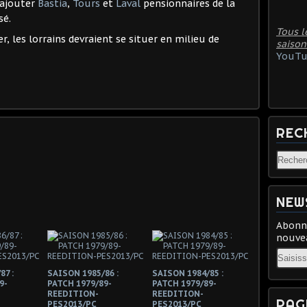
'ajouter
Bastia
,
Tours
et
Laval
pensionnaires de la
sé.
Tous l
r, les lorrains devraient se situer en milieu de
saison
YouTu
REC
NEW
Abonne
nouvea
Email
87 :
SAISON 1985/86 :
SAISON 1984/85 :
9-
PATCH 1979/89-
PATCH 1979/89-
REEDITION-
REEDITION-
PAG
PES2013/PC
PES2013/PC