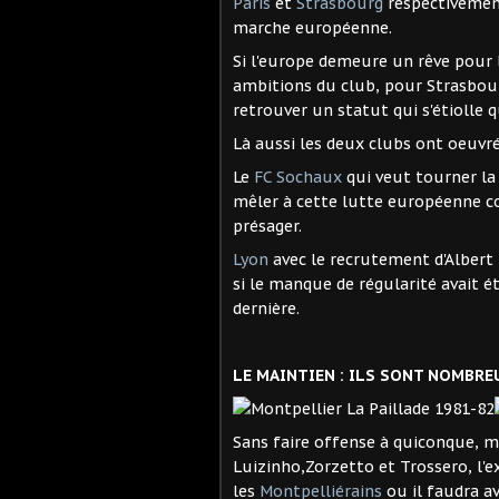
Paris
et
Strasbourg
respectivement
marche européenne.
Si l'europe demeure un rêve pour 
ambitions du club, pour Strasbourg
retrouver un statut qui s'étiolle 
Là aussi les deux clubs ont oeuvré
Le
FC Sochaux
qui veut tourner la 
mêler à cette lutte européenne co
présager.
Lyon
avec le recrutement d'Albert
si le manque de régularité avait é
dernière.
LE MAINTIEN : ILS SONT NOMBREU
Sans faire offense à quiconque, m
Luizinho,Zorzetto et Trossero, l'
les
Montpelliérains
ou il faudra a