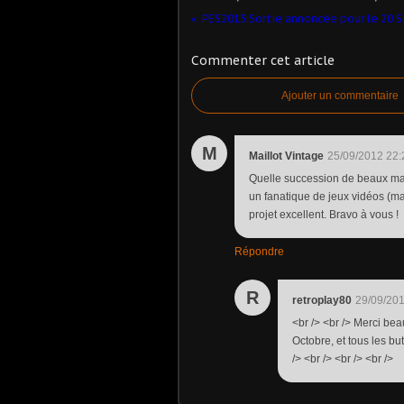
PES2013:Sortie annoncée pour le 20 
Commenter cet article
Ajouter un commentaire
M
Maillot Vintage
25/09/2012 22:
Quelle succession de beaux mail
un fanatique de jeux vidéos (ma 
projet excellent. Bravo à vous !
Répondre
R
retroplay80
29/09/201
<br /> <br /> Merci be
Octobre, et tous les but
/> <br /> <br /> <br />