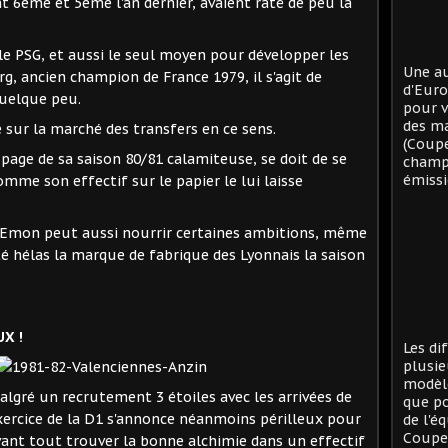
 6ème et 5ème l'an dernier, avaient raté de peu la
le PSG, et aussi le seul moyen pour développer les
Une au
, ancien champion de France 1979, il s'agit de
d'Eur
quelque peu.
pour v
des ma
 sur la marché des transfers en ce sens.
(Coup
page de sa saison 80/81 calamiteuse, se doit de se
champi
émissi
mme son effectif sur le papier le lui laisse
 Emon peut aussi nourrir certaines ambitions, même
té hélas la marque de fabrique des Lyonnais la saison
X !
Les di
plusie
modèle
algré un recrutement 3 étoiles avec les arrivées de
que po
exercice de la D1 s'annonce néanmoins périlleux pour
de l'é
Coupe 
vant tout trouver la bonne alchimie dans un effectif