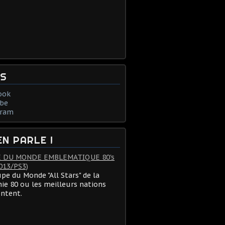
NS
ook
be
gram
EN PARLE !
 DU MONDE EMBLEMATIQUE 80's
013/PS3)
pe du Monde "All Stars" de la
ie 80 ou les meilleurs nations
ontent.