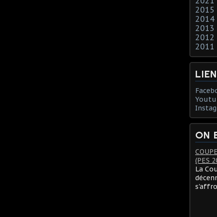
2021
2015
2014
2013
2012
2011
LIE
Faceb
Youtu
Insta
ON 
COUPE
(PES 2
La Cou
décenn
s'affr