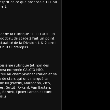
'esprit de ce que proposait TF1 ou
e 2.
star de la rubrique "TELEFOOT", la
ootball de Stade 2 fait un point
actualité de la Division 1 & 2 ainsi
s buts Etrangers.
oisième rubrique (et non des
res) nommée CALCIO MIO,
rée au championnat Italien et sa
e de stars qui ont marqué la
ie 80 (Platini, Maradona, Zico,
es, Gullit, Rykard, Van Basten,
, Boniek, Ejkaer Larsen et tant
s...)