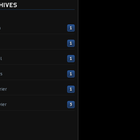
HIVES
n
1
1
l
1
s
1
rier
1
vier
3