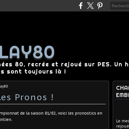
LAY80
nées 80, recrée et rejoué sur PES. Un 
es sont toujours là !
lay80
CHA
es Pronos !
EMB
pionnat de la saison 81/82, voici les pronostics en
intien.
Le mei
rejoué