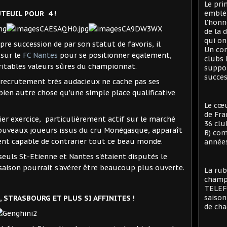
Le pri
emblé
UTEUIL POUR 4 !
l'honn
de la 
qui on
pre succession de par son statut de favoris, il
Un con
sur le
FC Nantes
pour se positionner également,
clubs 
ritables valeurs sûres du championnat.
suppor
succes
 recrutement très audacieux ne cache pas ses
 bien autre chose qu'une simple place qualificative
Le cœu
de Fra
er exercice, particulièrement actif sur le marché
36 clu
 nouveaux joueurs issus du cru Monégasque, apparaît
B) com
t capable de contrarier tout ce beau monde.
années
 seuls St-Etienne et Nantes s'étaient disputés le
te saison pourrait s'avérer être beaucoup plus ouverte.
La rub
champi
TELEFO
saison
, STRASBOURG ET PLUS SI AFFINITES !
de cha