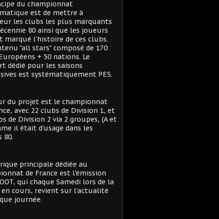
ncipe du championnat
matique est de mettre à
eur les clubs les plus marquants
décennie 80 ainsi que les joueurs
t marqué l'histoire de ces clubs.
tenu "all stars" composé de 170
Européens + 50 nations. Le
t dédié pour les saisons
sives est systématiquement PES.
r du projet est le championnat
nce, avec 22 clubs de Division 1, et
bs de Division 2 via 2 groupes, (A et
me il était d'usage dans les
 80.
rique principale dédiée au
onnat de France est l'émission
OT, qui chaque Samedi lors de la
 en cours, revient sur l'actualité
que journée.