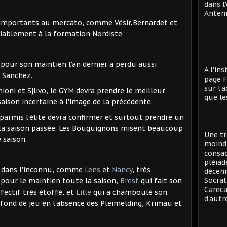
dans l
Antenn
importants au mercato, comme Vésir,Bernardet et
iablement à la formation Nordiste.
 pour son maintien l'an dernier a perdu aussi
A l'in
 Sanchez.
page F
sur l'
ioni et Sjlivo, le GYM devra prendre le meilleur
que le
saison incertaine à l'image de la précédente.
parmis l'élite devra confirmer et surtout prendre un
 la saison passée. Les Bouguignons misent beaucoup
Une tr
 saison.
moind
consac
pléiad
t dans l'inconnu, comme
Lens
et
Nancy
, très
décenn
Socrat
 pour le maintien toute la saison,
Brest
qui fait son
Careca
fectif très étoffé, et
Lille
qui a chamboulé son
d'autre
 fond de jeu en l'absence des Pleimelding, Krimau et