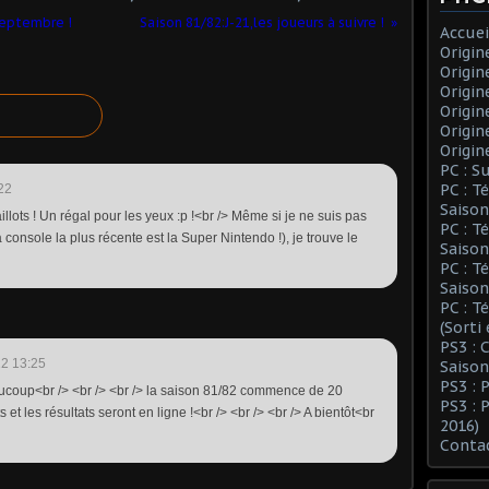
Septembre !
Saison 81/82:J-21,les joueurs à suivre !
Accuei
Origin
Origin
Origin
Origin
Origin
Origin
PC : S
PC : T
22
Saison
lots ! Un régal pour les yeux :p !<br /> Même si je ne suis pas
PC : T
console la plus récente est la Super Nintendo !), je trouve le
Saison
PC : T
Saison
PC : T
(Sorti
PS3 :
2 13:25
Saison
PS3 : 
aucoup<br /> <br /> <br /> la saison 81/82 commence de 20
PS3 : 
s et les résultats seront en ligne !<br /> <br /> <br /> A bientôt<br
2016)
Conta