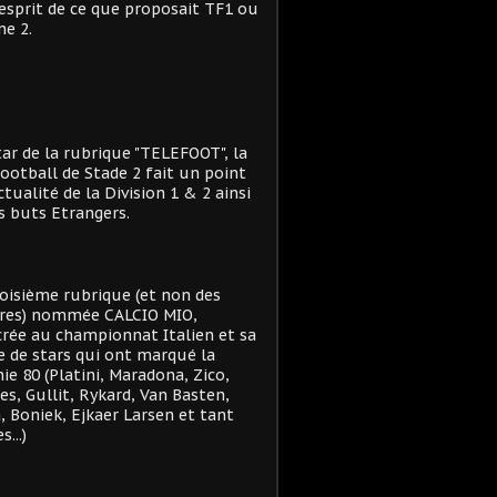
'esprit de ce que proposait TF1 ou
e 2.
star de la rubrique "TELEFOOT", la
ootball de Stade 2 fait un point
actualité de la Division 1 & 2 ainsi
s buts Etrangers.
oisième rubrique (et non des
res) nommée CALCIO MIO,
rée au championnat Italien et sa
e de stars qui ont marqué la
ie 80 (Platini, Maradona, Zico,
es, Gullit, Rykard, Van Basten,
, Boniek, Ejkaer Larsen et tant
s...)