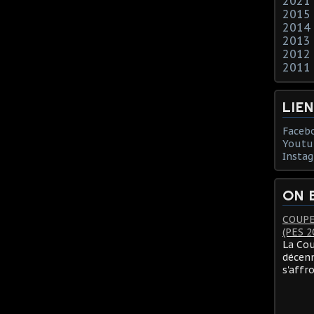
2021
2015
2014
2013
2012
2011
LIE
Faceb
Youtu
Insta
ON 
COUPE
(PES 2
La Cou
décenn
s'affr