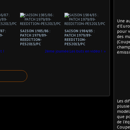
Une au
d'Eur
87 :
SAISON 1985/86 :
SAISON 1984/85 :
pour v
9-
PATCH 1979/89-
PATCH 1979/89-
des ma
REEDITION-
REEDITION-
(Coup
PES2013/PC
PES2013/PC
champi
t !
2ème journée:Les buts en vidéo !
émissi
Les di
plusie
modèle
que po
de l'é
Coupe 