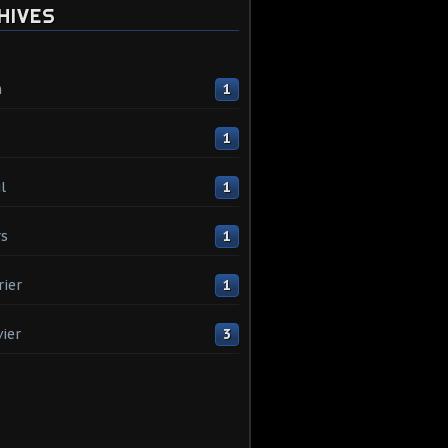
HIVES
n
1
1
l
1
s
1
rier
1
vier
3