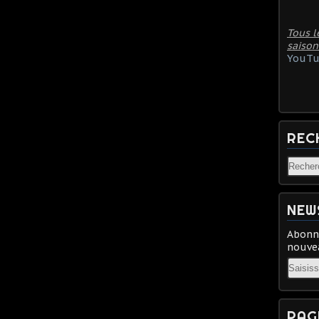
Tous l
saison
YouTu
REC
NEW
Abonne
nouvea
Email
PAG