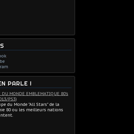
NS
ook
be
gram
EN PARLE !
 DU MONDE EMBLEMATIQUE 80's
013/PS3)
pe du Monde "All Stars" de la
ie 80 ou les meilleurs nations
ontent.