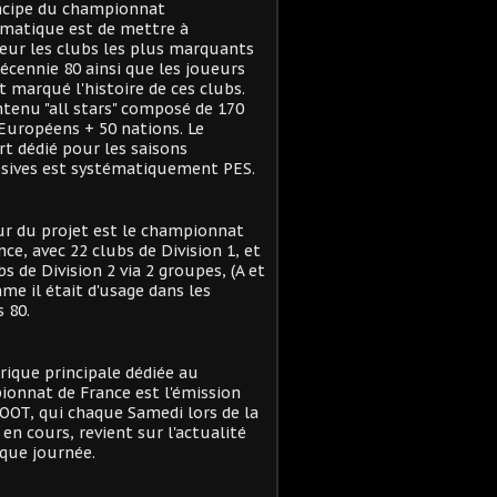
ncipe du championnat
matique est de mettre à
eur les clubs les plus marquants
décennie 80 ainsi que les joueurs
t marqué l'histoire de ces clubs.
tenu "all stars" composé de 170
Européens + 50 nations. Le
t dédié pour les saisons
sives est systématiquement PES.
r du projet est le championnat
nce, avec 22 clubs de Division 1, et
bs de Division 2 via 2 groupes, (A et
me il était d'usage dans les
 80.
rique principale dédiée au
onnat de France est l'émission
OT, qui chaque Samedi lors de la
 en cours, revient sur l'actualité
que journée.