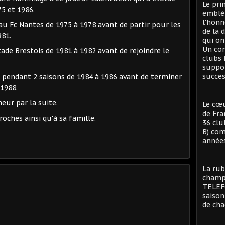
Le pri
5 et 1986.
emblé
l'honn
au Fc Nantes de 1975 à 1978 avant de partir pour les
de la 
981.
qui on
Un con
tade Brestois de 1981 à 1982 avant de rejoindre le
clubs 
suppor
succes
g pendant 2 saisons de 1984 à 1986 avant de terminer
 1988.
neur par la suite.
Le cœu
de Fra
oches ainsi qu'à sa famille.
36 clu
B) com
années
La rub
champi
TELEFO
saison
de cha