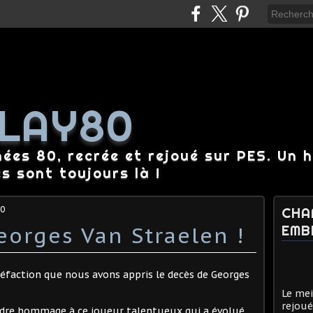
LAY80
nées 80, recrée et rejoué sur PES. Un 
es sont toujours là !
80
CHA
orges Van Straelen !
EMB
péfaction que nous avons appris le decès de Georges
Le mei
rejoué
endre hommage à ce joueur talentueux qui a évolué