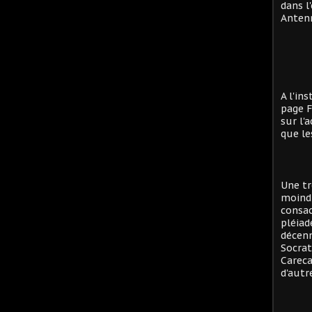
dans l
Antenn
A l'in
page F
sur l'
que le
Une tr
moind
consac
pléiad
décenn
Socrat
Careca
d'autre