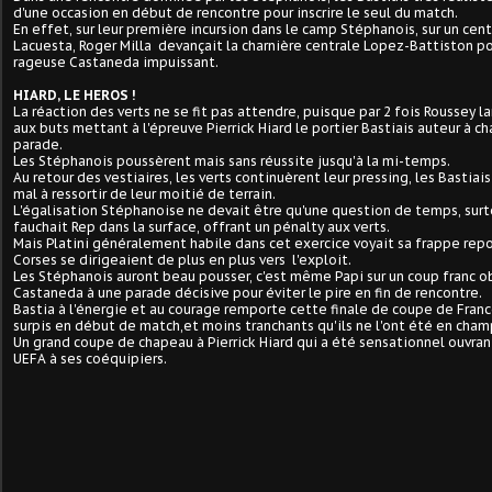
d'une occasion en début de rencontre pour inscrire le seul du match.
En effet, sur leur première incursion dans le camp Stéphanois, sur un cent
Lacuesta, Roger Milla devançait la charnière centrale Lopez-Battiston p
rageuse Castaneda impuissant.
HIARD, LE HEROS !
La réaction des verts ne se fit pas attendre, puisque par 2 fois Roussey 
aux buts mettant à l'épreuve Pierrick Hiard le portier Bastiais auteur à ch
parade.
Les Stéphanois poussèrent mais sans réussite jusqu'à la mi-temps.
Au retour des vestiaires, les verts continuèrent leur pressing, les Bastiai
mal à ressortir de leur moitié de terrain.
L'égalisation Stéphanoise ne devait être qu'une question de temps, sur
fauchait Rep dans la surface, offrant un pénalty aux verts.
Mais Platini généralement habile dans cet exercice voyait sa frappe repo
Corses se dirigeaient de plus en plus vers l'exploit.
Les Stéphanois auront beau pousser, c'est même Papi sur un coup franc o
Castaneda à une parade décisive pour éviter le pire en fin de rencontre.
Bastia à l'énergie et au courage remporte cette finale de coupe de Fran
surpis en début de match,et moins tranchants qu'ils ne l'ont été en cham
Un grand coupe de chapeau à Pierrick Hiard qui a été sensationnel ouvran
UEFA à ses coéquipiers.