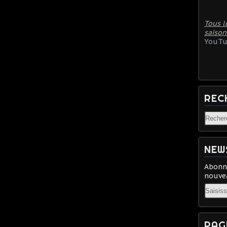
Tous l
saison
YouTu
REC
NEW
Abonne
nouvea
Email
PAG