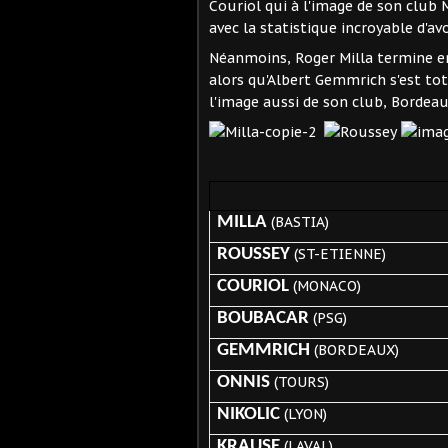
Couriol qui à l'image de son club 
avec la statistique incroyable d'av
Néanmoins, Roger Milla termine en
alors qu'Albert Gemmrich s'est to
l'image aussi de son club, Bordea
MILLA
(BASTIA)
ROUSSEY
(ST-ETIENNE)
COURIOL
(MONACO)
BOUBACAR
(PSG)
GEMMRICH
(BORDEAUX)
ONNIS
(TOURS)
NIKOLIC
(LYON)
KRAUSE
(LAVAL)