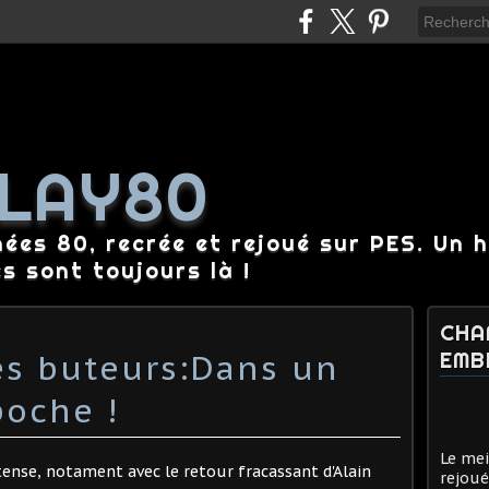
LAY80
nées 80, recrée et rejoué sur PES. Un 
es sont toujours là !
CHA
s buteurs:Dans un
EMB
oche !
Le mei
tense, notament avec le retour fracassant d'Alain
rejoué