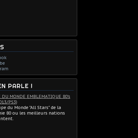
NS
ook
be
gram
EN PARLE !
 DU MONDE EMBLEMATIQUE 80's
013/PS3)
pe du Monde "All Stars" de la
ie 80 ou les meilleurs nations
ontent.