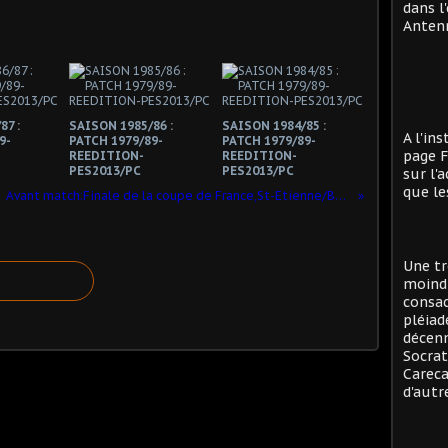
dans l
Antenn
87 :
SAISON 1985/86 :
SAISON 1984/85 :
A l'in
9-
PATCH 1979/89-
PATCH 1979/89-
page F
REEDITION-
REEDITION-
PES2013/PC
PES2013/PC
sur l'
que le
Avant match:Finale de la coupe de France,St-Etienne/Bastia
Une tr
moind
consac
pléiad
décenn
Socrat
Careca
d'autre