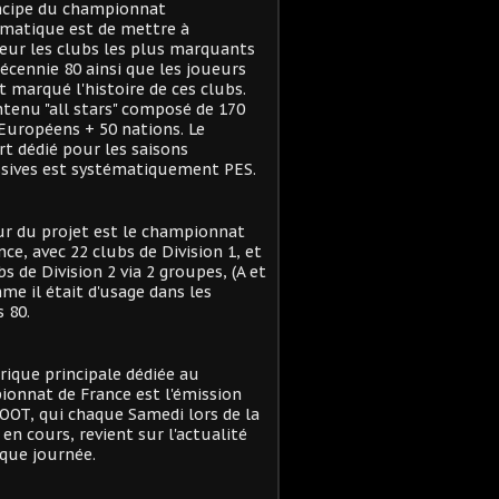
ncipe du championnat
matique est de mettre à
eur les clubs les plus marquants
décennie 80 ainsi que les joueurs
t marqué l'histoire de ces clubs.
tenu "all stars" composé de 170
Européens + 50 nations. Le
t dédié pour les saisons
sives est systématiquement PES.
r du projet est le championnat
nce, avec 22 clubs de Division 1, et
bs de Division 2 via 2 groupes, (A et
me il était d'usage dans les
 80.
rique principale dédiée au
onnat de France est l'émission
OT, qui chaque Samedi lors de la
 en cours, revient sur l'actualité
que journée.