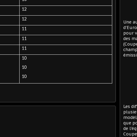
12
12
Une au
d'Eur
11
pour v
des ma
11
(Coup
11
champi
émissi
10
10
10
Les di
plusie
modèle
que po
de l'é
Coupe 