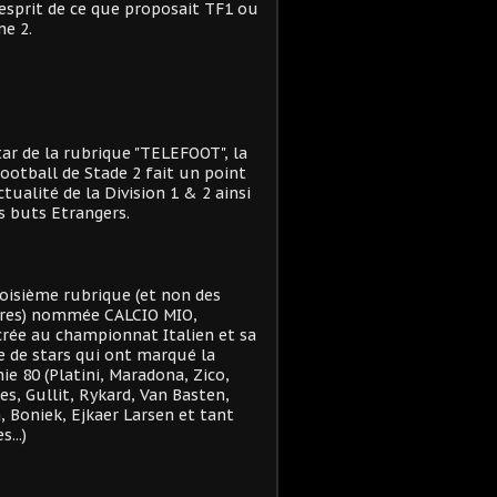
'esprit de ce que proposait TF1 ou
e 2.
star de la rubrique "TELEFOOT", la
ootball de Stade 2 fait un point
actualité de la Division 1 & 2 ainsi
s buts Etrangers.
oisième rubrique (et non des
res) nommée CALCIO MIO,
rée au championnat Italien et sa
e de stars qui ont marqué la
ie 80 (Platini, Maradona, Zico,
es, Gullit, Rykard, Van Basten,
, Boniek, Ejkaer Larsen et tant
s...)