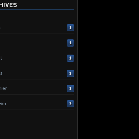
HIVES
n
1
1
l
1
s
1
rier
1
vier
3