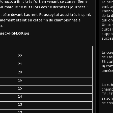
Monaco, a finit très fort en venant se classer 3ème
Le pri
emblé
oir marqué 10 buts lors des 10 dernières journées !
l'honn
 tête devant Laurent Roussey lui aussi très inspiré,
de la 
talement éteint en cette fin de championnat à
qui on
Un con
ux.
clubs 
suppor
succes
Le cœu
22
de Fra
36 clu
21
B) com
années
20
16
La rub
15
champi
TELEFO
14
saison
de cha
13
13