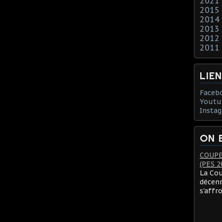
2021
2015
2014
2013
2012
2011
LIE
Faceb
Youtu
Insta
ON 
COUPE
(PES 2
La Cou
décenn
s'affr