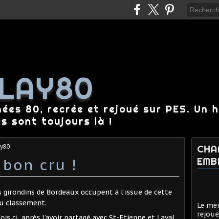
LAY80
nées 80, recrée et rejoué sur PES. Un 
es sont toujours là !
ay80
CHA
 bon cru !
EMB
s girondins de Bordeaux occupent à l'issue de cette
du classement.
Le mei
rejoué
is ci, après l'avoir partagé avec St-Etienne et Laval