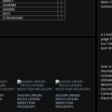
NANCY
dans l
AUXERRE
Antenn
ANGERS
NICE
STRASBOURG
A l'in
page F
sur l'
que le
Une tr
moind
consac
pléiad
décenn
Socrat
Careca
87 :
SAISON 1985/86 :
SAISON 1984/85 :
d'autre
9-
PATCH 1979/89-
PATCH 1979/89-
REEDITION-
REEDITION-
PES2013/PC
PES2013/PC