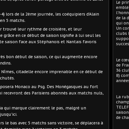
Le pri
emblé
l'honn
-4) lors de la 2ème journée, les coéquipiers d'Alain
de la 
 en 5 matchs.
qui on
Un con
 trouvé leur rythme de croisière, et leur
clubs 
grâce en ce début de saison signifie à lui seul les
suppor
ette saison face aux Stéphanois et Nantais favoris
succes
 très bon début de saison, ce qui augmente encore
Le cœu
ndins.
de Fra
36 clu
 à Nîmes, citadelle encore imprenable en ce début de
B) com
 chutés.
années
opposera Monaco au Psg. Des Monégasques au fort
qui recevront des Parisiens abonnés aux matchs nuls,
La rub
champi
TELEFO
ia qui marque clairement le pas, malgré un
saison
usqu'ici.
de cha
s le bas avec 5 matchs sans victoire, se déplacera à