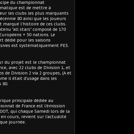
ncipe du championnat
matique est de mettre à
eur les clubs les plus marquants
décennie 80 ainsi que les joueurs
t marqué l'histoire de ces clubs.
tenu "all stars" composé de 170
Européens + 50 nations. Le
t dédié pour les saisons
sives est systématiquement PES.
r du projet est le championnat
nce, avec 22 clubs de Division 1, et
bs de Division 2 via 2 groupes, (A et
me il était d'usage dans les
 80.
rique principale dédiée au
onnat de France est l'émission
OT, qui chaque Samedi lors de la
 en cours, revient sur l'actualité
que journée.