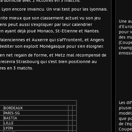
à domicile avec 2 victoires en 3 matchs.
 Lyon encore invaincu. Un vrai test pour les lyonnais.
érite mieux que son classement actuel vu son jeu
Une au
ns peut aussi s'expliquer par leur calendrier
d'Eur
en ayant déjà joué Monaco, St-Etienne et Nantes.
pour v
des ma
alenciennes et Auxerre qui s'affrontent, et Angers
(Coup
réediter son exploit Monégasque pour s'en éloigner.
champi
émissi
e en net regain de forme, et Metz mal récompensé de
recevra Strasbourg qui s'est bien positionné au
res en 3 matchs.
Les di
plusie
BORDEAUX
modèle
PARIS-SG
BASTIA
que po
LILLE
de l'é
LYON
Coupe 