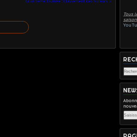
Bilan 5ème Journée : Classement des buteurs
Tous l
saison
YouTu
REC
NEW
Abonne
nouvea
Email
PAG