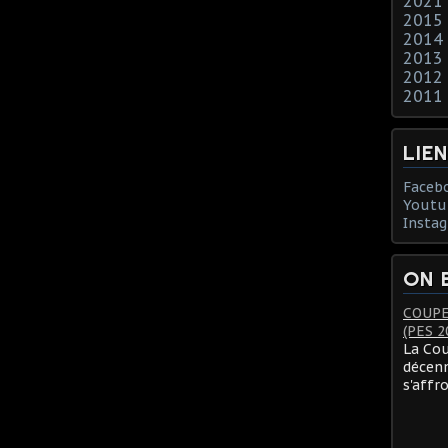
2021
2015
2014
2013
2012
2011
LIE
Faceb
Youtu
Insta
ON 
COUPE
(PES 2
La Cou
décenn
s'affr