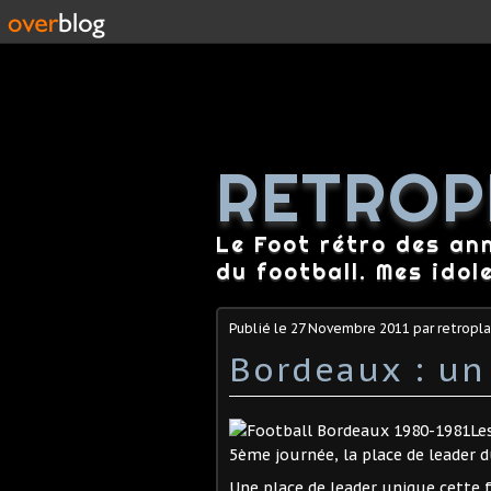
RETROP
Le Foot rétro des an
du football. Mes idol
Publié le
27 Novembre 2011
par retropl
Bordeaux : un
Le
5ème journée, la place de leader 
Une place de leader unique cette fo