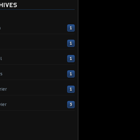
HIVES
n
1
1
l
1
s
1
rier
1
vier
3