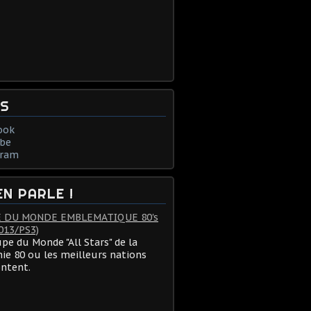
NS
ook
be
gram
EN PARLE !
 DU MONDE EMBLEMATIQUE 80's
013/PS3)
pe du Monde "All Stars" de la
ie 80 ou les meilleurs nations
ontent.