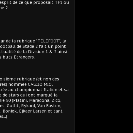
'esprit de ce que proposait TF1 ou
e 2.
star de la rubrique "TELEFOOT", la
ootball de Stade 2 fait un point
actualité de la Division 1 & 2 ainsi
s buts Etrangers.
oisième rubrique (et non des
res) nommée CALCIO MIO,
rée au championnat Italien et sa
e de stars qui ont marqué la
ie 80 (Platini, Maradona, Zico,
es, Gullit, Rykard, Van Basten,
, Boniek, Ejkaer Larsen et tant
s...)