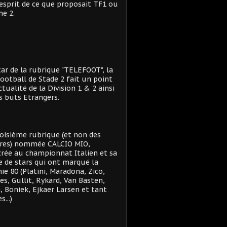
'esprit de ce que proposait TF1 ou
e 2.
star de la rubrique "TELEFOOT", la
ootball de Stade 2 fait un point
actualité de la Division 1 & 2 ainsi
s buts Etrangers.
oisième rubrique (et non des
res) nommée CALCIO MIO,
rée au championnat Italien et sa
e de stars qui ont marqué la
ie 80 (Platini, Maradona, Zico,
es, Gullit, Rykard, Van Basten,
, Boniek, Ejkaer Larsen et tant
s...)