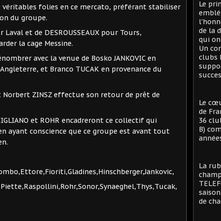
Le pri
 véritables folies en ce mercato, préférant stabiliser
emblé
ion du groupe.
l'honn
de la 
ur Laval et de DESROUSSEAUX pour Tours,
qui on
rder la cage Messine.
Un con
clubs 
énombrer avec la venue de Bosko JANKOVIC en
suppor
Angleterre, et Branco TUCAK en provenance du
succes
et Norbert ZINSZ effectue son retour de prêt de
Le cœu
de Fra
GLIANO et ROHR encadreront ce collectif qui
36 clu
B) com
en ayant conscience que ce groupe est avant tout
années
en.
La rub
ombo,Ettore,Fioriti,Gladines,Hinschberger,Jankovic,
champi
TELEFO
iette,Raspollini,Rohr,Sonor,Synaeghel,Thys,Tucak,
saison
de cha