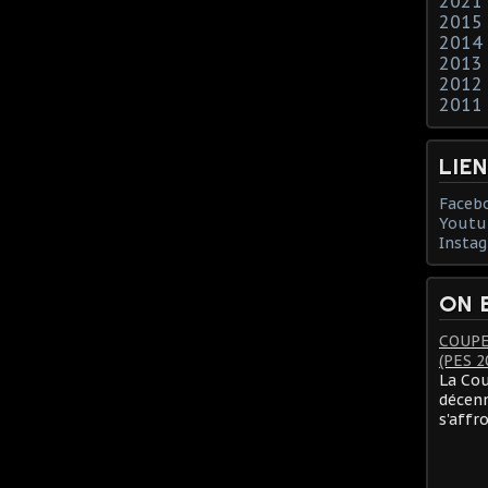
2021
2015
2014
2013
2012
2011
LIE
Faceb
Youtu
Insta
ON 
COUPE
(PES 2
La Cou
décenn
s'affr