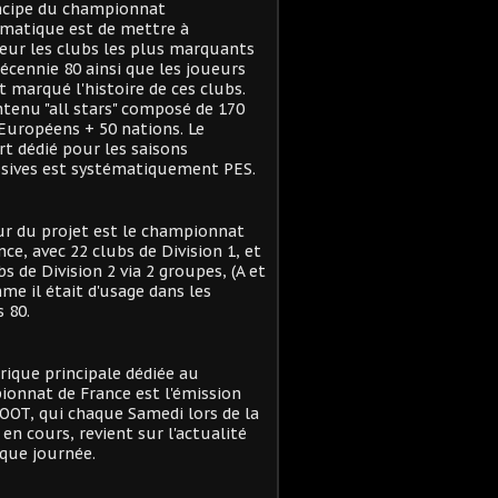
ncipe du championnat
matique est de mettre à
eur les clubs les plus marquants
décennie 80 ainsi que les joueurs
t marqué l'histoire de ces clubs.
tenu "all stars" composé de 170
Européens + 50 nations. Le
t dédié pour les saisons
sives est systématiquement PES.
r du projet est le championnat
nce, avec 22 clubs de Division 1, et
bs de Division 2 via 2 groupes, (A et
me il était d'usage dans les
 80.
rique principale dédiée au
onnat de France est l'émission
OT, qui chaque Samedi lors de la
 en cours, revient sur l'actualité
que journée.