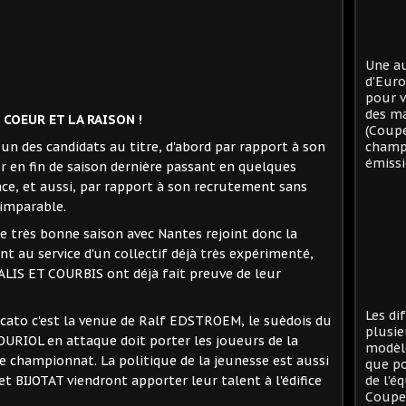
Une au
d'Eur
pour v
des ma
COEUR ET LA RAISON !
(Coup
n des candidats au titre, d'abord par rapport à son
champi
émissi
r en fin de saison dernière passant en quelques
ce, et aussi, par rapport à son recrutement sans
 imparable.
e très bonne saison avec Nantes rejoint donc la
nt au service d'un collectif déjà très expérimenté,
IS ET COURBIS ont déjà fait preuve de leur
Les di
rcato c'est la venue de Ralf EDSTROEM, le suèdois du
plusie
OURIOL en attaque doit porter les joueurs de la
modèle
e championnat. La politique de la jeunesse est aussi
que po
 BIJOTAT viendront apporter leur talent à l'édifice
de l'é
Coupe 