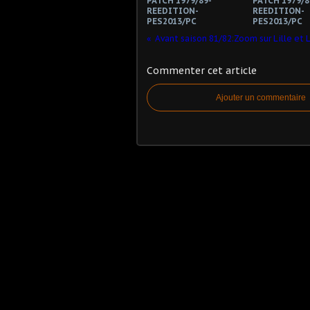
PATCH 1979/89-
PATCH 1979/8
REEDITION-
REEDITION-
PES2013/PC
PES2013/PC
Avant saison 81/82:Zoom sur Lille et L
Commenter cet article
Ajouter un commentaire