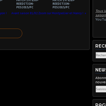
9-
PATCH 1979/89-
PATCH 1979/89-
REEDITION-
REEDITION-
PES2013/PC
PES2013/PC
Tous l
yon !
Avant saison 81/82:Zoom sur Montpellier et Nancy !
saison
YouTu
REC
NEW
Abonne
nouvea
Email
PAG