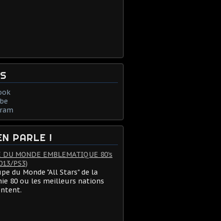
NS
ook
be
gram
EN PARLE !
 DU MONDE EMBLEMATIQUE 80's
013/PS3)
pe du Monde "All Stars" de la
ie 80 ou les meilleurs nations
ontent.