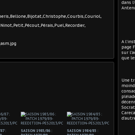
dans l
Antenn
ris,Bellone,Bijotat,Christophe,Courbis,Couriol,
inot,Petit,Pécout,Pérais,Puel,Recordier,
A l'in
page F
sur l'
que le
Une tr
moind
consac
pléiad
décenn
Socrat
Careca
d'autre
87 :
SAISON 1985/86 :
SAISON 1984/85 :