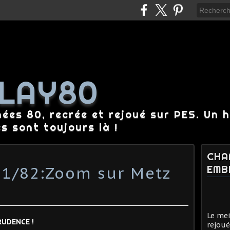
LAY80
nées 80, recrée et rejoué sur PES. Un 
es sont toujours là !
CHA
81/82:Zoom sur Metz
EMB
Le mei
RUDENCE !
rejoué