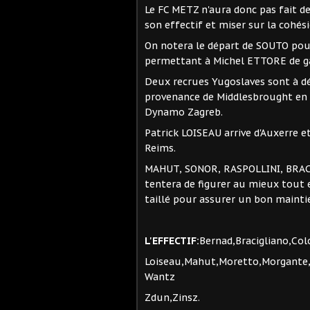
Le FC METZ n'aura donc pas fait de
son effectif et miser sur la cohés
On notera le départ de SOUTO po
permettant à Michel ETTORE de ga
Deux recrues Yugoslaves sont à d
provenance de Middlesbrought en 
Dynamo Zagreb.
Patrick LOISEAU arrive d'Auxerre 
Reims.
MAHUT, SONOR, RASPOLLINI, BRACI
tentera de figurer au mieux tout 
taillé pour assurer un bon mainti
L'EFFECTIF:
Bernad,Bracigliano,Col
Loiseau,Mahut,Moretto,Morgante,P
Wantz
Zdun,Zinsz.