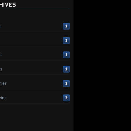
HIVES
n
1
1
l
1
s
1
rier
1
vier
3