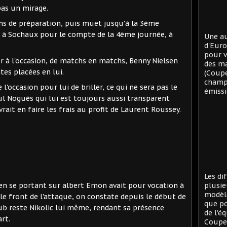
pas un mirage.
chs de préparation, puis muet jusqu'à la 3ème
te à Sochaux pour le compte de la 4ème journée, à
Une au
d'Eur
pour v
r à l'occasion, de matchs en matchs, Benny Nielsen
des ma
tes placées en lui.
(Coup
champi
 l'occasion pour lui de briller, ce qui ne sera pas le
émissi
oul Noguès qui lui est toujours aussi transparent
vrait en faire les frais au profit de Laurent Roussey.
Les di
en se portant sur albert Emon avait pour vocation à
plusie
modèle
le front de l'attaque, on constate depuis le début de
que po
lub reste Nikolic lui même, rendant sa présence
de l'é
rt.
Coupe 