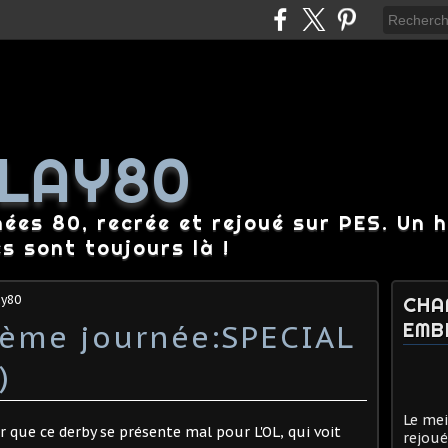
LAY80
nées 80, recrée et rejoué sur PES. Un 
es sont toujours là !
ay80
CHA
9ème journée:SPECIAL
EMB
)
Le mei
r que ce derby se présente mal pour L'OL, qui voit
rejoué