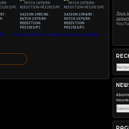
Tous l
87 :
SAISON 1985/86 :
SAISON 1984/85 :
saison
9-
PATCH 1979/89-
PATCH 1979/89-
REEDITION-
REEDITION-
YouTu
PES2013/PC
PES2013/PC
Avant match,9ème journée:SPECIAL DERBY !
Avant match,9ème journée:A suivre,Bastia/Bordeaux !
REC
NEW
Abonne
nouvea
Email
PAG