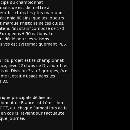
ncipe du championnat
matique est de mettre à
eur les clubs les plus marquants
décennie 80 ainsi que les joueurs
t marqué l'histoire de ces clubs.
tenu "all stars" composé de 170
Européens + 50 nations. Le
t dédié pour les saisons
sives est systématiquement PES.
r du projet est le championnat
nce, avec 22 clubs de Division 1, et
bs de Division 2 via 2 groupes, (A et
me il était d'usage dans les
 80.
rique principale dédiée au
onnat de France est l'émission
OT, qui chaque Samedi lors de la
 en cours, revient sur l'actualité
que journée.