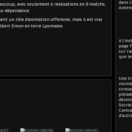
dans l
aucoup, avec seulement 6 réalisations en 8 matchs,
Antenn
ko-dépendance.
nt un rôle d'animation offensive, mais il est vrai
lbert Emon en terre Lyonnaise.
A l'in
page F
sur l'
que le
Une tr
moind
consac
pléiad
décenn
Socrat
Careca
d'autre