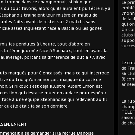
en trombe dans ce championnat, si bien que
Le pri
emblé
 du tout favoris, alors qu'ils auraient pu l'être il y a
l'honn
Stéphanois trainaient leur misère en milieu de
de la 
oubles faits avant de rester sur 2 matchs sans
qui on
micile assez inquiétant face à Bastia ou les gones
Un con
clubs 
suppor
mis les pendules à l'heure, tout d'abord en
succes
s la 4ème journée face à Sochaux, tout en ayant la
al average, portant sa différence de but à +7, avec
Le cœu
.
de Fra
6 buts marqués pour 6 encaissés, mais ce qui interroge
36 clu
B) com
elative du trio qu'on annonçait magique du côté de
années
on. Si Nikolic s'est déjà illustré, Albert Emon est
iscrestion qui devra se muer en audace pour espérer
 face à une équipe Stéphanoise qui redevient au fil
La rub
 qu'elle était la saison dernière.
champi
TELEFO
saison
de cha
SEN, ENFIN !
commençait à se demander si la recrue Danoise