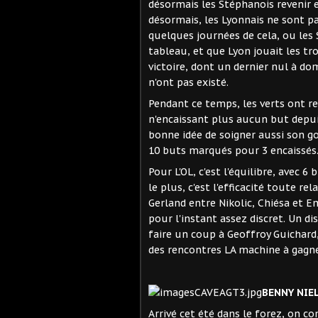
désormais les Stéphanois revenir 
désormais, les Lyonnais ne sont pas
quelques journées de cela, ou les 
tableau, et que Lyon jouait les tr
victoire, dont un dernier nul à do
n'ont pas existé.
Pendant ce temps, les verts ont re
n'encaissant plus aucun but depui
bonne idée de soigner aussi son go
10 buts marqués pour 3 encaissés
Pour L'OL, c'est l'équilibre, avec 
le plus, c'est l'efficacité toute r
Gerland entre Nikolic, Chiésa et Em
pour l'instant assez discret. Un d
faire un coup à Geoffroy Guichard,
des rencontres LA machine à gagner
BENNY NIEL
Arrivé cet été dans le forez, on 