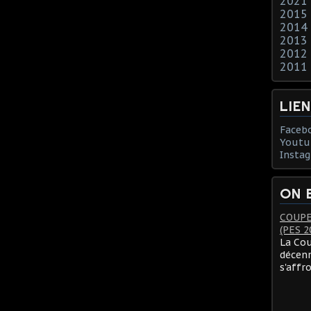
2021
2015
2014
2013
2012
2011
LIE
Faceb
Youtu
Insta
ON 
COUPE
(PES 2
La Cou
décenn
s'affr