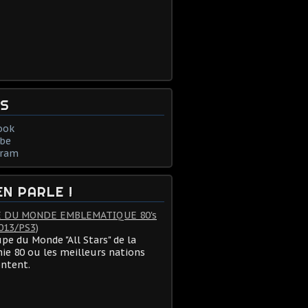
NS
ook
be
gram
EN PARLE !
 DU MONDE EMBLEMATIQUE 80's
013/PS3)
pe du Monde "All Stars" de la
ie 80 ou les meilleurs nations
ontent.