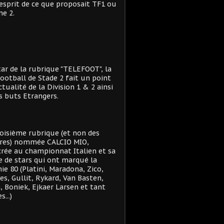
'esprit de ce que proposait TF1 ou
e 2.
star de la rubrique "TELEFOOT", la
ootball de Stade 2 fait un point
actualité de la Division 1 & 2 ainsi
s buts Etrangers.
oisième rubrique (et non des
res) nommée CALCIO MIO,
rée au championnat Italien et sa
e de stars qui ont marqué la
ie 80 (Platini, Maradona, Zico,
es, Gullit, Rykard, Van Basten,
, Boniek, Ejkaer Larsen et tant
s...)