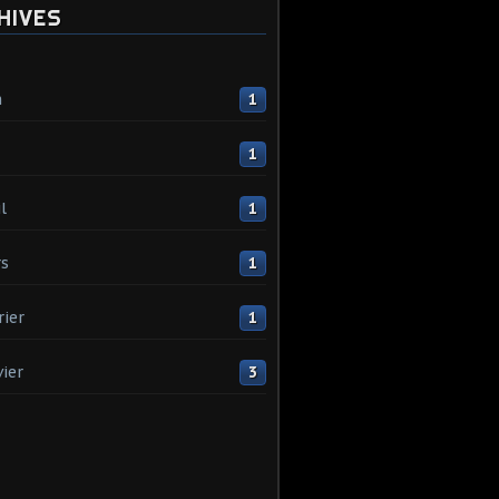
HIVES
n
1
1
l
1
s
1
rier
1
vier
3