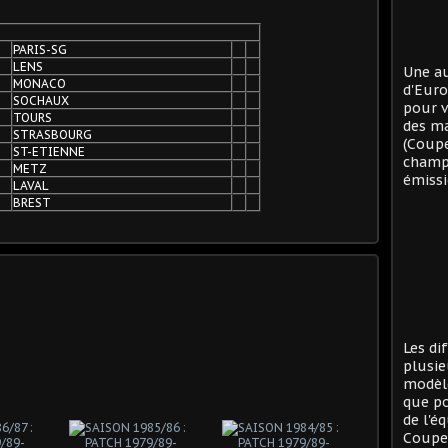
PARIS-SG
LENS
Une au
MONACO
d'Eur
SOCHAUX
pour v
TOURS
des ma
STRASBOURG
(Coup
ST-ETIENNE
champi
METZ
émissi
LAVAL
BREST
Les di
plusie
modèle
que po
de l'é
Coupe 