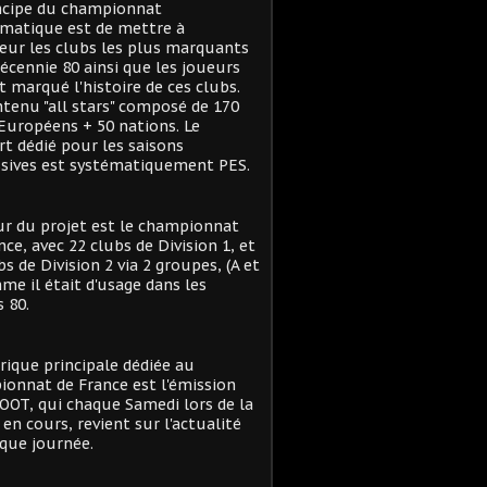
ncipe du championnat
matique est de mettre à
eur les clubs les plus marquants
décennie 80 ainsi que les joueurs
t marqué l'histoire de ces clubs.
tenu "all stars" composé de 170
Européens + 50 nations. Le
t dédié pour les saisons
sives est systématiquement PES.
r du projet est le championnat
nce, avec 22 clubs de Division 1, et
bs de Division 2 via 2 groupes, (A et
me il était d'usage dans les
 80.
rique principale dédiée au
onnat de France est l'émission
OT, qui chaque Samedi lors de la
 en cours, revient sur l'actualité
que journée.