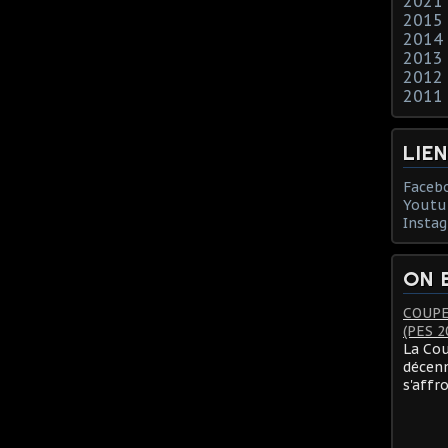
2021
2015
2014
2013
2012
2011
LIE
Faceb
Youtu
Insta
ON 
COUPE
(PES 2
La Cou
décenn
s'affr