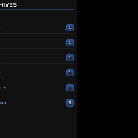
HIVES
n
1
1
l
1
s
1
rier
1
vier
3