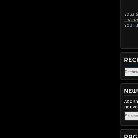
Tous l
saison
YouTu
REC
NEW
Abonne
nouvea
Email
PAG