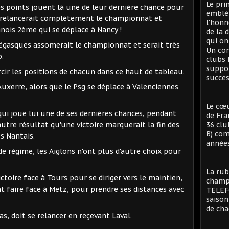
Le pri
des points jouent là une de leur dernière chance pour
emblé
ins relancerait complètement le championnat et
l'honn
nois 2ème qui se déplace à Nancy !
de la 
qui on
égasques assomerait le championnat et serait très
Un con
.
clubs 
suppor
cir les positions de chacun dans ce haut de tableau.
succes
uxerre, alors que le Psg se déplace à Valenciennes
Le cœu
qui joue lui une de ses dernières chances, pendant
de Fra
utre résultat qu'une victoire marquerait la fin des
36 clu
B) com
s Nantais.
années
de régime, les Aiglons n'ont plus d'autre choix pour
La rub
ictoire face à Tours pour se diriger vers le maintien,
champi
t faire face à Metz, pour prendre ses distances avec
TELEFO
saison
de cha
s, doit se relancer en reçevant Laval.