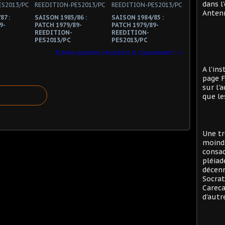
dans l
Antenn
87 :
SAISON 1985/86 :
SAISON 1984/85 :
9-
PATCH 1979/89-
PATCH 1979/89-
REEDITION-
REEDITION-
PES2013/PC
PES2013/PC
31ème journée, résultats & classement !
A l'in
page F
sur l'
que le
Une tr
moind
consac
pléiad
décenn
Socrat
Careca
d'autre