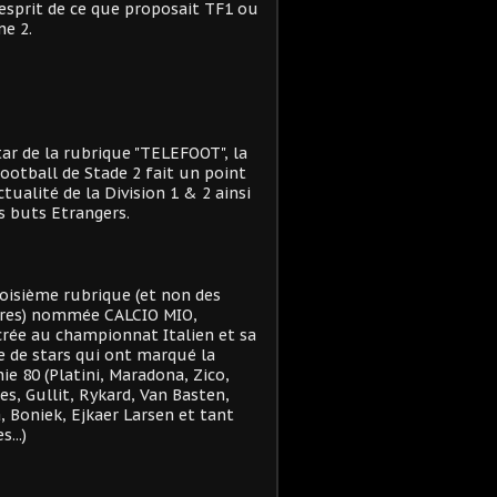
'esprit de ce que proposait TF1 ou
e 2.
star de la rubrique "TELEFOOT", la
ootball de Stade 2 fait un point
actualité de la Division 1 & 2 ainsi
s buts Etrangers.
oisième rubrique (et non des
res) nommée CALCIO MIO,
rée au championnat Italien et sa
e de stars qui ont marqué la
ie 80 (Platini, Maradona, Zico,
es, Gullit, Rykard, Van Basten,
, Boniek, Ejkaer Larsen et tant
s...)