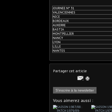
JOURNEE N° 31
VALENCIENNES
NICE
BORDEAUX
AUXERRE
BASTIA
MONTPELLIER
NANCY
LYON
LILLE
NANTES
Partager cet article
S'inscrire à la newsletter
Vous aimerez aussi :