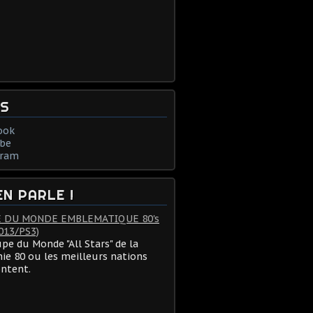
NS
ook
be
gram
EN PARLE !
 DU MONDE EMBLEMATIQUE 80's
013/PS3)
pe du Monde "All Stars" de la
ie 80 ou les meilleurs nations
ontent.