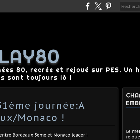
LAY80
nées 80, recrée et rejoué sur PES. Un 
es sont toujours là !
CHA
31ème journée:A
EMB
aux/Monaco !
Le mei
 entre Bordeaux 3ème et Monaco leader !
rejoué