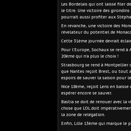
Les Bordelais qui ont laissé filer 
le titre. Une victoire des girond
pourrait aussi profiter aux Stépha
En revanche, une victoire des Mon
révelateur du potentiel de Monaco
Cette 31ème journée devrait éclair
Pour l'Europe, Sochaux se rend à A
20ème qui n'a plus le choix !
Strasbourg se rend à Montpellier 
que Nantes reçoit Brest, ou tout a
espoirs de sauver la saison pour le
Nice 18ème, reçoit Lens en baisse 
espérer encore se sauver.
Bastia se doit de renouer avec la v
chose que L'OL doit impérativemen
la zone de relégation.
Enfin, Lille 13ème qui marque le pa