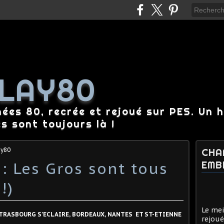
LAY80
nées 80, recrée et rejoué sur PES. Un 
es sont toujours là !
ay80
CHA
: Les Gros sont tous
EMB
!)
Le mei
STRASBOURG S'ECLAIRE, BORDEAUX, NANTES ET ST-ETIENNE
rejoué