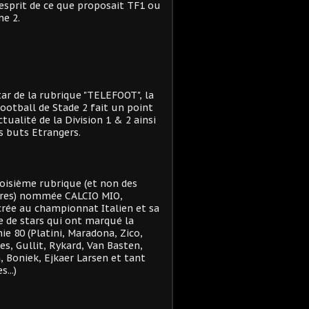
'esprit de ce que proposait TF1 ou
e 2.
star de la rubrique "TELEFOOT", la
ootball de Stade 2 fait un point
actualité de la Division 1 & 2 ainsi
s buts Etrangers.
oisième rubrique (et non des
res) nommée CALCIO MIO,
rée au championnat Italien et sa
e de stars qui ont marqué la
ie 80 (Platini, Maradona, Zico,
es, Gullit, Rykard, Van Basten,
, Boniek, Ejkaer Larsen et tant
s...)