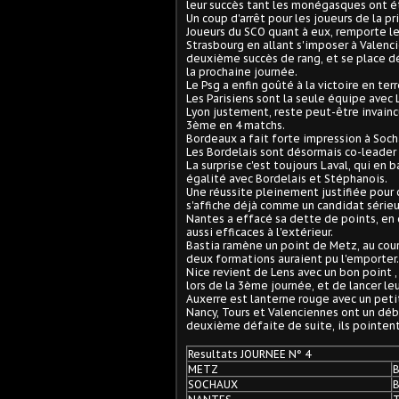
leur succès tant les monégasques ont
Un coup d'arrêt pour les joueurs de la p
Joueurs du SCO quant à eux, remporte le
Strasbourg en allant s'imposer à Valenc
deuxième succès de rang, et se place dé
la prochaine journée.
Le Psg a enfin goûté à la victoire en ter
Les Parisiens sont la seule équipe avec
Lyon justement, reste peut-être invaincu
3ème en 4 matchs.
Bordeaux a fait forte impression à Soc
Les Bordelais sont désormais co-leader a
La surprise c'est toujours Laval, qui en 
égalité avec Bordelais et Stéphanois.
Une réussite pleinement justifiée pour 
s'affiche déjà comme un candidat série
Nantes a effacé sa dette de points, en 
aussi efficaces à l'extérieur.
Bastia ramène un point de Metz, au cour
deux formations auraient pu l'emporter.
Nice revient de Lens avec un bon point ,
lors de la 3ème journée, et de lancer leu
Auxerre est lanterne rouge avec un peti
Nancy, Tours et Valenciennes ont un débu
deuxième défaite de suite, ils pointen
Resultats JOURNEE N° 4
METZ
SOCHAUX