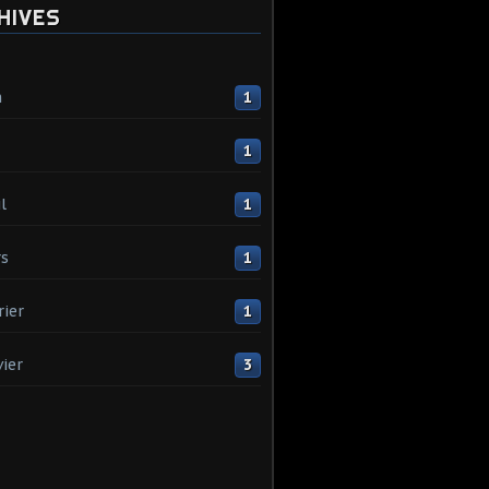
HIVES
n
1
1
l
1
s
1
rier
1
vier
3