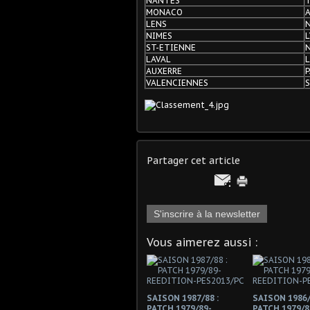
NANTES
MONACO
LENS
NIMES
ST-ETIENNE
LAVAL
L
AUXERRE
P
VALENCIENNES
Partager cet article
S'inscrire à la newsletter
Vous aimerez aussi :
SAISON 1987/88 :
SAISON 1986/
PATCH 1979/89-
PATCH 1979/8