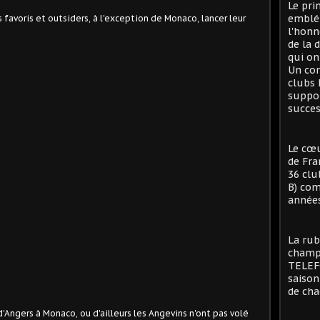
Le pri
emblé
favoris et outsiders, à l'exception de Monaco, lancer leur
l'honn
de la 
qui on
Un con
clubs 
suppor
succes
Le cœu
de Fra
36 clu
B) com
années
La rub
champi
TELEFO
saison
de cha
e d'Angers à Monaco, ou d'ailleurs les Angevins n'ont pas volé