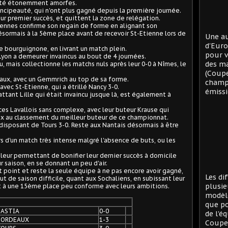
 été étonemment amorfes.
rincipeauté, qui n'ont plus gagné depuis la première journée.
ur premier succès, et quittent la zone de relégation.
iennes confirme son regain de forme en alignant son
sormais à la 5ème place avant de recevoir St-Etienne lors de
Une au
d'Eur
re bourguignone, en livrant un match plein.
pour v
 Lyon a demeurer invaincus au bout de 4 journées.
des ma
, mais collectionne les matchs nuls après leur 0-0 à Nîmes, le
(Coup
haux, avec un Gemmrich au top de sa forme.
champi
vec St-Etienne, qui a étrillé Nancy 3-0.
émissi
battant Lille qui était invaincu jusque là, est également à
ces Lavallois sans complexe, avec leur buteur Krause qui
ux au classement du meilleur buteur de ce championnat.
disposant de Tours 3-0. Reste aux Nantais désormais à être
s d'un match très intense malgré l'absence de buts, ou les
 leur permettant de bonifier leur dernier succès à domicile
r saison, en se donnant un peu d'air.
t point et reste la seule équipe à ne pas encore avoir gagné,
Les di
t de saison difficile, quant aux Sochaliens, en subissant leur
plusie
t à une 15ème place peu conforme avec leurs ambitions.
modèle
que po
BASTIA
0-0
de l'é
BORDEAUX
1-3
Coupe 