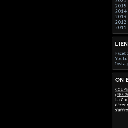
2021
2015
2014
2013
2012
2011
LIE
Faceb
Youtu
Insta
ON 
COUPE
(PES 2
La Cou
décenn
s'affr