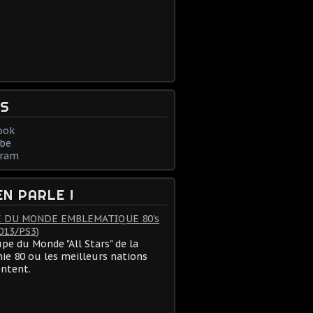
NS
ook
be
gram
EN PARLE !
 DU MONDE EMBLEMATIQUE 80's
013/PS3)
pe du Monde "All Stars" de la
ie 80 ou les meilleurs nations
ontent.