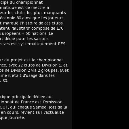
ncipe du championnat
matique est de mettre à
eur les clubs les plus marquants
décennie 80 ainsi que les joueurs
t marqué l'histoire de ces clubs.
tenu "all stars" composé de 170
Européens + 50 nations. Le
t dédié pour les saisons
sives est systématiquement PES.
r du projet est le championnat
nce, avec 22 clubs de Division 1, et
bs de Division 2 via 2 groupes, (A et
me il était d'usage dans les
 80.
rique principale dédiée au
onnat de France est l'émission
OT, qui chaque Samedi lors de la
 en cours, revient sur l'actualité
que journée.