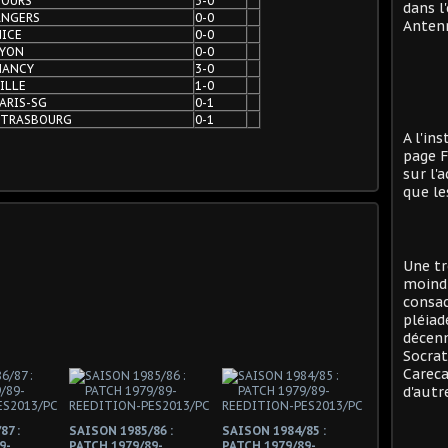
TOURS
3-0
dans l
ANGERS
0-0
Antenn
NICE
0-0
LYON
0-0
NANCY
3-0
ILLE
1-0
ARIS-SG
0-1
STRASBOURG
0-1
A l'in
page F
sur l'
que le
Une tr
moind
consac
pléiad
décenn
Socrat
Careca
d'autre
87 :
SAISON 1985/86 :
SAISON 1984/85 :
9-
PATCH 1979/89-
PATCH 1979/89-