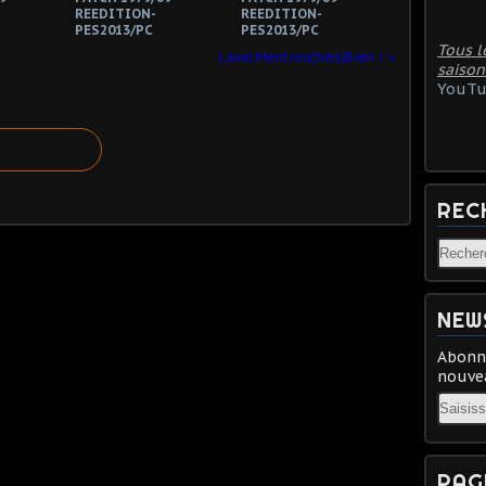
REEDITION-
REEDITION-
PES2013/PC
PES2013/PC
Tous l
Laval:Mention(très)Bien !
saison
YouTu
REC
NEW
Abonne
nouvea
Email
PAG