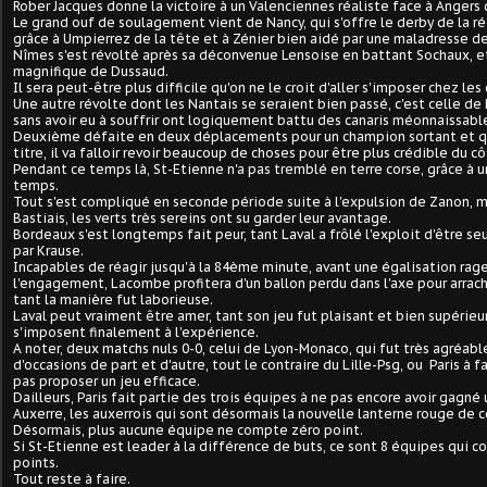
Rober Jacques donne la victoire à un Valenciennes réaliste face à Angers q
Le grand ouf de soulagement vient de Nancy, qui s'offre le derby de la 
grâce à Umpierrez de la tête et à Zénier bien aidé par une maladresse de
Nîmes s'est révolté après sa déconvenue Lensoise en battant Sochaux, e
magnifique de Dussaud.
Il sera peut-être plus difficile qu'on ne le croit d'aller s'imposer chez les
Une autre révolte dont les Nantais se seraient bien passé, c'est celle de 
sans avoir eu à souffrir ont logiquement battu des canaris méonnaissable
Deuxième défaite en deux déplacements pour un champion sortant et qu
titre, il va falloir revoir beaucoup de choses pour être plus crédible du c
Pendant ce temps là, St-Etienne n'a pas tremblé en terre corse, grâce à 
temps.
Tout s'est compliqué en seconde période suite à l'expulsion de Zanon, m
Bastiais, les verts très sereins ont su garder leur avantage.
Bordeaux s'est longtemps fait peur, tant Laval a frôlé l'exploit d'être se
par Krause.
Incapables de réagir jusqu'à la 84ème minute, avant une égalisation rag
l'engagement, Lacombe profitera d'un ballon perdu dans l'axe pour arrach
tant la manière fut laborieuse.
Laval peut vraiment être amer, tant son jeu fut plaisant et bien supérieur
s'imposent finalement à l'expérience.
A noter, deux matchs nuls 0-0, celui de Lyon-Monaco, qui fut très agréab
d'occasions de part et d'autre, tout le contraire du Lille-Psg, ou Paris à fa
pas proposer un jeu efficace.
Dailleurs, Paris fait partie des trois équipes à ne pas encore avoir gagné
Auxerre, les auxerrois qui sont désormais la nouvelle lanterne rouge de 
Désormais, plus aucune équipe ne compte zéro point.
Si St-Etienne est leader à la différence de buts, ce sont 8 équipes qu
points.
Tout reste à faire.