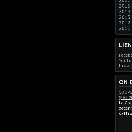
2021
2015
2014
2013
2012
2011
LIE
Faceb
Youtu
Insta
ON 
COUPE
(PES 2
La Cou
décenn
s'affr