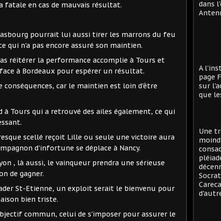
dans l
ra fatale en cas de mauvais résultat.
Antenn
sbourg pourrait lui aussi tirer les marrons du feu
e qui n'a pas encore assuré son maintien.
as réitérer la performance accomplie à Tours et
A l'in
 face à Bordeaux pour espérer un résultat.
page F
de conséquences, car le maintien est loin d'être
sur l'
que le
 à Tours qui a retrouvé des ailes également, ce qui
ssant.
Une tr
sque scellé reçoit Lille ou seule une victoire aura
moind
ompagnon d'infortune se déplace à Nancy.
consac
pléiad
yon , là aussi, le vainqueur prendra une sérieuse
décenn
on de gagner.
Socrat
Careca
ader St-Etienne, un exploit serait le bienvenu pour
d'autre
aison bien triste.
bjectif commun, celui de s'imposer pour assurer le