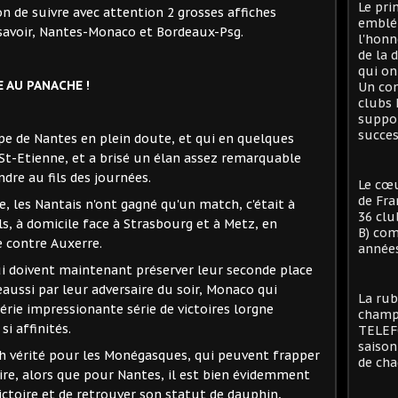
Le pri
n de suivre avec attention 2 grosses affiches
emblé
savoir, Nantes-Monaco et Bordeaux-Psg.
l'honn
de la 
qui on
 AU PANACHE !
Un con
clubs 
suppor
succes
pe de Nantes en plein doute, et qui en quelques
rs St-Etienne, et a brisé un élan assez remarquable
ndre au fils des journées.
Le cœu
de Fra
le, les Nantais n'ont gagné qu'un match, c'était à
36 clu
s, à domicile face à Strasbourg et à Metz, en
B) com
e contre Auxerre.
années
qui doivent maintenant préserver leur seconde place
aussi par leur adversaire du soir, Monaco qui
La rub
série impressionante série de victoires lorgne
champi
i affinités.
TELEFO
saison
h vérité pour les Monégasques, qui peuvent frapper
de cha
ire, alors que pour Nantes, il est bien évidemment
ictoire et de retrouver son statut de dauphin,