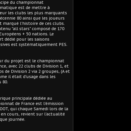
ncipe du championnat
matique est de mettre à
eur les clubs les plus marquants
décennie 80 ainsi que les joueurs
t marqué l'histoire de ces clubs.
tenu "all stars" composé de 170
Européens + 50 nations. Le
t dédié pour les saisons
sives est systématiquement PES.
r du projet est le championnat
nce, avec 22 clubs de Division 1, et
bs de Division 2 via 2 groupes, (A et
me il était d'usage dans les
 80.
rique principale dédiée au
onnat de France est l'émission
OT, qui chaque Samedi lors de la
 en cours, revient sur l'actualité
que journée.