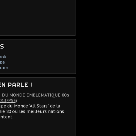
NS
ook
be
gram
EN PARLE !
 DU MONDE EMBLEMATIQUE 80's
013/PS3)
pe du Monde "All Stars" de la
ie 80 ou les meilleurs nations
ontent.