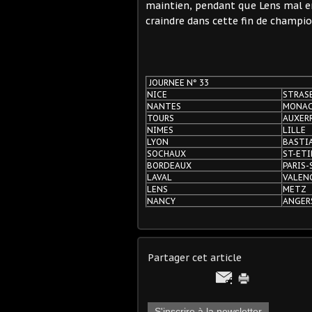
maintien, pendant que Lens mal en 
craindre dans cette fin de champi
JOURNEE N° 33
NICE
STRAS
NANTES
MONA
TOURS
AUXER
NIMES
LILLE
LYON
BASTI
SOCHAUX
ST-ET
BORDEAUX
PARIS-
LAVAL
VALEN
LENS
METZ
NANCY
ANGER
Partager cet article
S'inscrire à la newsletter