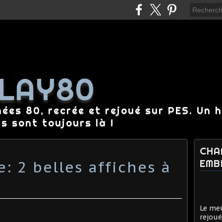
LAY80
nées 80, recrée et rejoué sur PES. Un 
es sont toujours là !
CHA
: 2 belles affiches à
EMB
Le mei
rejoué