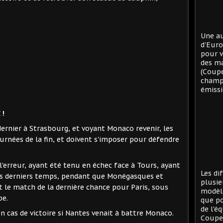
Une au
d'Eur
pour v
des ma
(Coup
champi
émissi
 !
ernier à Strasbourg, et voyant Monaco revenir, les
ournées de la fin, et doivent s'imposer pour défendre
à l'erreur, ayant été tenu en échec face à Tours, ayant
Les di
s derniers temps, pendant que Monégasques et
plusie
st le match de la dernière chance pour Paris, sous
modèle
pe.
que po
de l'é
en cas de victoire si Nantes venait à battre Monaco.
Coupe 