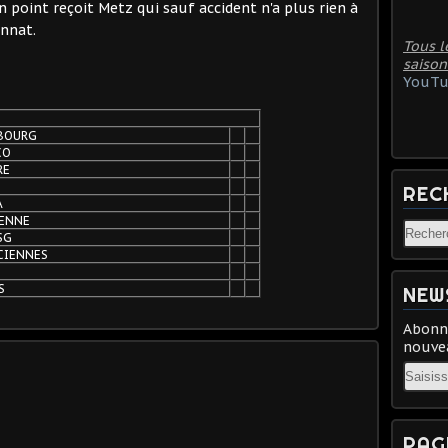
point reçoit Metz qui sauf accident n'a plus rien à
onnat.
Tous l
saison
YouTu
BOURG
CO
RE
REC
A
IENNE
SG
CIENNES
S
NEW
Abonne
nouvea
Email
PAG