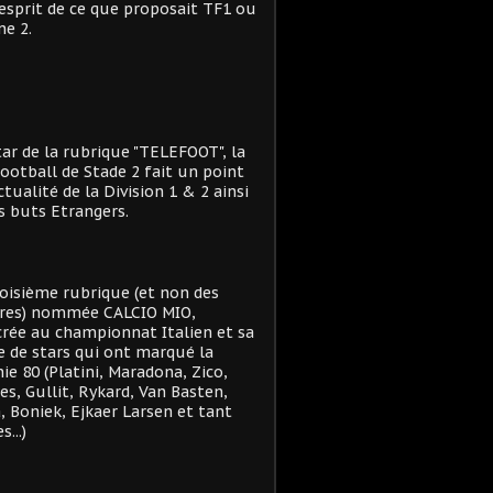
'esprit de ce que proposait TF1 ou
e 2.
star de la rubrique "TELEFOOT", la
ootball de Stade 2 fait un point
actualité de la Division 1 & 2 ainsi
s buts Etrangers.
oisième rubrique (et non des
res) nommée CALCIO MIO,
rée au championnat Italien et sa
e de stars qui ont marqué la
ie 80 (Platini, Maradona, Zico,
es, Gullit, Rykard, Van Basten,
, Boniek, Ejkaer Larsen et tant
s...)