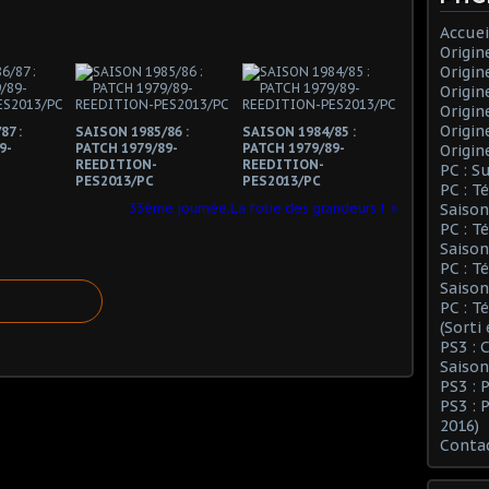
Accuei
Origin
Origin
Origin
Origin
Origin
87 :
SAISON 1985/86 :
SAISON 1984/85 :
9-
PATCH 1979/89-
PATCH 1979/89-
Origin
REEDITION-
REEDITION-
PC : S
PES2013/PC
PES2013/PC
PC : T
33ème journée:La folie des grandeurs !
Saison
PC : T
Saison
PC : T
Saison
PC : T
(Sorti
PS3 :
Saison
PS3 : 
PS3 : 
2016)
Conta