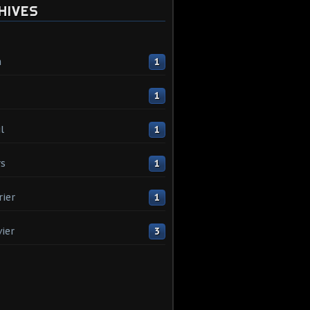
HIVES
n
1
1
l
1
s
1
rier
1
vier
3