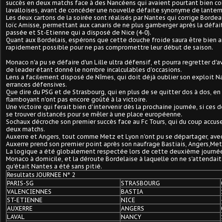
succès en deux matchs face à des Nancéens qui avaient pourtant bien co
lavalloises, avant de concéder une nouvelle défaite synonyme de lanter
Les deux cartons de la soirée sont réalisés par Nantes qui corrige Bordeau
loïc Amisse, permettant aux canaris de ne plus gamberger après la défa
passée et St-Etienne qui a disposé de Nice (4-0).
Quant aux Bordelais, espérons que cette douche froide saura être bien a
rapidement possible pour ne pas compromettre leur début de saison.
Monaco n'a pu se défaire d'un Lille ultra défensif, et pourra regretter d'
de leader étant donné le nombre incalculables d'occasions.
Lens a facilement disposé de Nîmes, qui doit déjà oublier son exploit Na
errances défensives.
Que dire du PSG et de Strasbourg, qui en plus de se quitter dos à dos, en
flamboyant n'ont pas encore goûté à la victoire.
Une victoire qui ferait bien d'intervenir dès la prochaine journée, si ces
se trouver distancés pour se mêler à une place européenne.
Sochaux décroche son premier succès face au Fc Tours, qui du coup accus
deux matchs.
Auxerre et Angers, tout comme Metz et Lyon n'ont pu se départager, avec
Auxerre prend son premier point après son naufrage Bastiais, Angers,Metz
La logique a été globalement respectée lors de cette deuxième journée,
Monaco à domicile, et la déroute Bordelaise à laquelle on ne s'attendait
qu'était Nantes a été sans pitié.
Resultats JOURNEE N° 2
PARIS-SG
STRASBOURG
VALENCIENNES
BASTIA
ST-ETIENNE
NICE
AUXERRE
ANGERS
LAVAL
NANCY