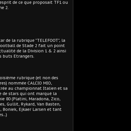
'esprit de ce que proposait TF1 ou
e 2.
star de la rubrique "TELEFOOT", la
ootball de Stade 2 fait un point
actualité de la Division 1 & 2 ainsi
s buts Etrangers.
oisième rubrique (et non des
res) nommée CALCIO MIO,
rée au championnat Italien et sa
e de stars qui ont marqué la
ie 80 (Platini, Maradona, Zico,
es, Gullit, Rykard, Van Basten,
, Boniek, Ejkaer Larsen et tant
s...)