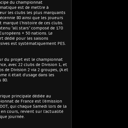
ncipe du championnat
matique est de mettre à
eur les clubs les plus marquants
décennie 80 ainsi que les joueurs
t marqué l'histoire de ces clubs.
tenu "all stars" composé de 170
Européens + 50 nations. Le
t dédié pour les saisons
sives est systématiquement PES.
r du projet est le championnat
nce, avec 22 clubs de Division 1, et
bs de Division 2 via 2 groupes, (A et
me il était d'usage dans les
 80.
rique principale dédiée au
onnat de France est l'émission
OT, qui chaque Samedi lors de la
 en cours, revient sur l'actualité
que journée.