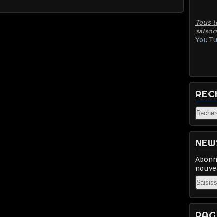
Tous l
saison
YouTu
REC
NEW
Abonne
nouvea
Email
PAG