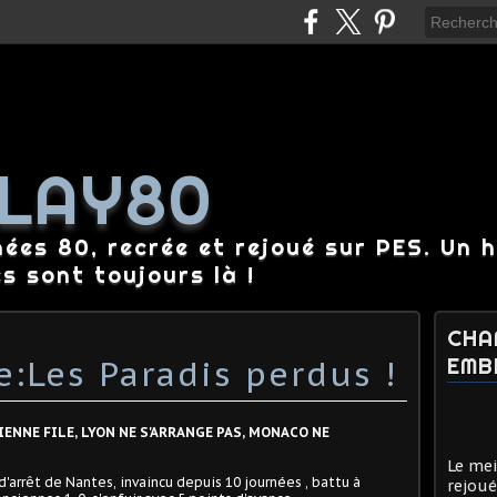
LAY80
nées 80, recrée et rejoué sur PES. Un 
es sont toujours là !
CHA
:Les Paradis perdus !
EMB
IENNE FILE, LYON NE S'ARRANGE PAS, MONACO NE
Le mei
'arrêt de Nantes, invaincu depuis 10 journées , battu à
rejoué