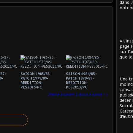
dans l
Antenn
A l'in
page F
sur l'
que le
87 :
SAISON 1985/86 :
SAISON 1984/85 :
9-
PATCH 1979/89-
PATCH 1979/89-
Une tr
REEDITION-
REEDITION-
moind
PES2013/PC
PES2013/PC
consac
29ème Journée:2 chocs à suivre !
pléiad
décenn
Socrat
Careca
d'autre