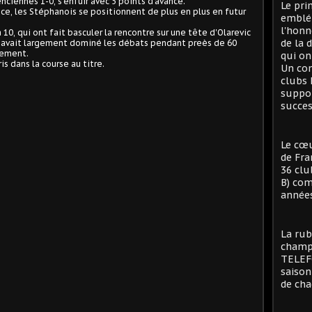
nciennes 1-0, s'enfuir avec 5 points d'avance.
Le pri
ance, les Stéphanois se positionnent de plus en plus en futur
emblé
l'honn
 10, qui ont fait basculer la rencontre sur une tête d'Olarevic
de la 
s avait largement dominé les débats pendant preès de 60
sement.
qui on
s dans la course au titre.
Un con
clubs 
suppor
succes
Le cœu
de Fra
36 clu
B) com
années
La rub
champi
TELEFO
saison
de cha