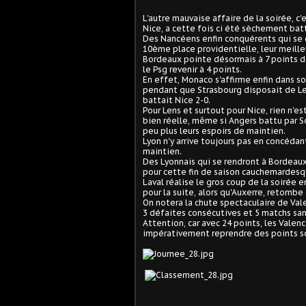
L'autre mauvaise affaire de la soirée, c
Nice, a cette fois ci été sèchement batt
Des Nancéens enfin conquérents qui se 
10ème place providentielle, leur meill
Bordeaux pointe désormais à 7 points de
le Psg revenir à 4 points.
En effet, Monaco s'affirme enfin dans so
pendant que Strasbourg disposait de Len
battait Nice 2-0.
Pour Lens et surtout pour Nice, rien n'e
bien réelle, même si Angers battu par 
peu plus leurs espoirs de maintien.
Lyon n'y arrive toujours pas en concédan
maintien.
Des Lyonnais qui se rendront à Bordeaux 
pour cette fin de saison cauchemardesq
Laval réalise le gros coup de la soirée e
pour la suite, alors qu'Auxerre, retombe
On notera la chute spectaculaire de Val
3 défaites consécutives et 5 matchs sans
Attention, car avec 24 points, les Valen
impérativement reprendre des points so