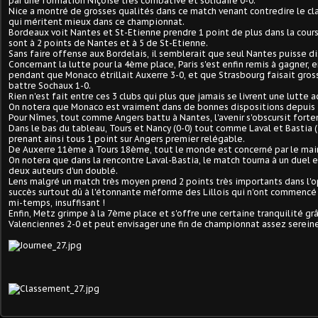
par une formation Niçoise très combative et solidaire 0-0.
Nice a montré de grosses qualités dans ce match venant contredire le c
qui méritent mieux dans ce championnat.
Bordeaux voit Nantes et St-Etienne prendre 1 point de plus dans la cours
sont à 2 points de Nantes et à 5 de St-Etienne.
Sans faire offense aux Bordelais, il semblerait que seul Nantes puisse di
Concernant la lutte pour la 4ème place, Paris s'est enfin remis à gagner, 
pendant que Monaco étrillait Auxerre 3-0, et que Strasbourg faisait gros
battre Sochaux 1-0.
Rien n'est fait entre ces 3 clubs qui plus que jamais se livrent une lutte 
On notera que Monaco est vraiment dans de bonnes dispositions depuis 
Pour Nîmes, tout comme Angers battu à Nantes, l'avenir s'obscursit forte
Dans le bas du tableau, Tours et Nancy (0-0) tout comme Laval et Bastia (
prenant ainsi tous 1 point sur Angers premier relégable.
De Auxerre 11ème à Tours 18ème, tout le monde est concerné par le mai
On notera que dans la rencontre Laval-Bastia, le match tourna à un duel e
deux auteurs d'un doublé.
Lens malgré un match très moyen prend 2 points très importants dans l'o
succès surtout dû à l'étonnante méforme des Lillois qui n'ont commencé
mi-temps, insuffisant !
Enfin, Metz grimpe à la 7ème place et s'offre une certaine tranquilité grâ
Valenciennes 2-0 et peut envisager une fin de championnat assez sereine