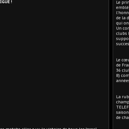
IGUE !
Le pri
emblé
l'honn
de la 
qui on
Un con
clubs 
suppor
succes
Le cœu
de Fra
36 clu
B) com
années
La rub
champi
TELEFO
saison
de cha