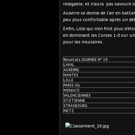
relégable, et n'aura pas savouré 
Auxerre se donne de l'air en batt
peu plus confortable après un dé
Enfin, Lille qui n'en finit plus d'éto
en dominant les Corses 1-0 sur u
pour les insulaires.
Resultats JOURNEE N° 19
LAVAL
AUXERRE
NANTES
LILLE
PARIS-SG
MONACO
VALENCIENNES
ST-ETIENNE
STRASBOURG
METZ