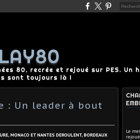
LAY80
nées 80, recrée et rejoué sur PES. Un 
es sont toujours là !
CHA
 : Un leader à bout
EMB
Le mei
OURE, MONACO ET NANTES DEROULENT, BORDEAUX
rejoué