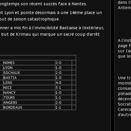
dans l
longtemps son récent succès face à Nantes.
Antenn
ant Lyon et pointe désormais à une 14ème place un
but de saison catastrophique.
nner a mis fin à l'invincibilité Bastiaise à l'extérieur,
n but de Krimau qui marque un sacré coup d'arrêt
A l'in
page F
sur l'
que le
NIMES
2-0
LYON
1-0
SOCHAUX
2-0
Une tr
BASTIA
1-0
LENS
4-0
moind
NICE
3-1
consac
NANCY
1-0
pléiad
TOURS
1-1
décenn
ANGERS
2-0
Socrat
BORDEAUX
1-1
Careca
d'autre