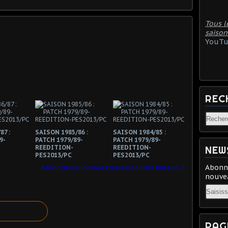
Tous l
saison
YouTu
REC
87 :
SAISON 1985/86 :
SAISON 1984/85 :
9-
PATCH 1979/89-
PATCH 1979/89-
REEDITION-
REEDITION-
NEW
PES2013/PC
PES2013/PC
Abonne
Bilan 19ème Journée:Classement des buteurs
nouvea
Email
PAG