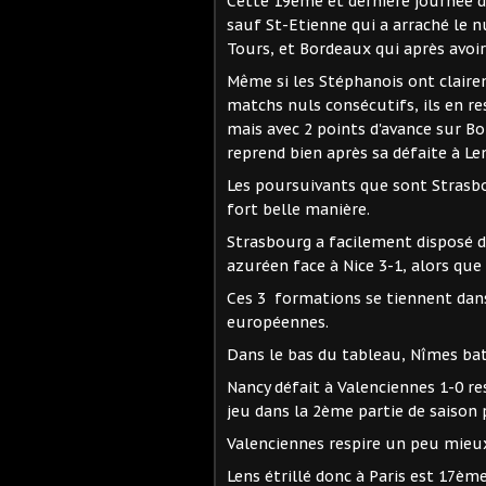
Cette 19ème et dernière journée des
sauf St-Etienne qui a arraché le n
Tours, et Bordeaux qui après avoir
Même si les Stéphanois ont claire
matchs nuls consécutifs, ils en 
mais avec 2 points d'avance sur Bo
reprend bien après sa défaite à Le
Les poursuivants que sont Strasbo
fort belle manière.
Strasbourg a facilement disposé d
azuréen face à Nice 3-1, alors que 
Ces 3 formations se tiennent dan
européennes.
Dans le bas du tableau, Nîmes batt
Nancy défait à Valenciennes 1-0 r
jeu dans la 2ème partie de saison p
Valenciennes respire un peu mieux 
Lens étrillé donc à Paris est 17èm