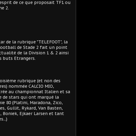
'esprit de ce que proposait TF1 ou
e 2.
star de la rubrique "TELEFOOT", la
ootball de Stade 2 fait un point
actualité de la Division 1 & 2 ainsi
s buts Etrangers.
oisième rubrique (et non des
res) nommée CALCIO MIO,
rée au championnat Italien et sa
e de stars qui ont marqué la
ie 80 (Platini, Maradona, Zico,
es, Gullit, Rykard, Van Basten,
, Boniek, Ejkaer Larsen et tant
s...)