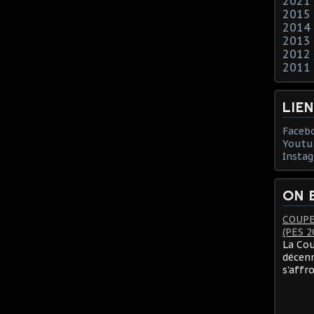
2021
2015
2014
2013
2012
2011
LIE
Faceb
Youtu
Insta
ON 
COUPE
(PES 2
La Cou
décenn
s'affr