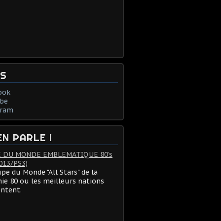
NS
ook
be
gram
EN PARLE !
 DU MONDE EMBLEMATIQUE 80's
013/PS3)
pe du Monde "All Stars" de la
ie 80 ou les meilleurs nations
ontent.