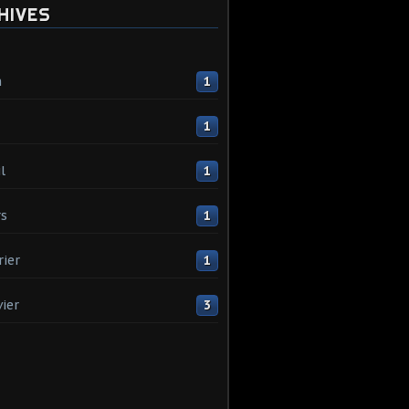
HIVES
n
1
1
l
1
s
1
rier
1
vier
3