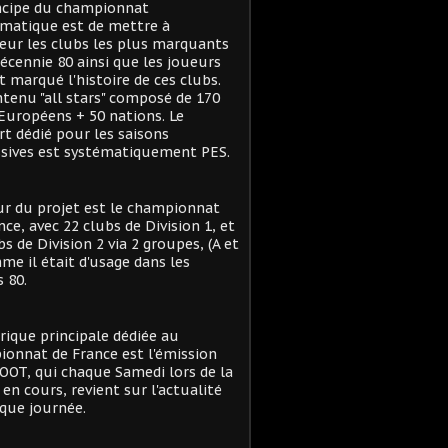
ncipe du championnat
matique est de mettre à
eur les clubs les plus marquants
décennie 80 ainsi que les joueurs
t marqué l'histoire de ces clubs.
tenu "all stars" composé de 170
Européens + 50 nations. Le
t dédié pour les saisons
sives est systématiquement PES.
r du projet est le championnat
nce, avec 22 clubs de Division 1, et
bs de Division 2 via 2 groupes, (A et
me il était d'usage dans les
 80.
rique principale dédiée au
onnat de France est l'émission
OT, qui chaque Samedi lors de la
 en cours, revient sur l'actualité
que journée.