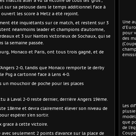
 matchs aller a vu la victoire de tous les "gros",
ul sur sa pelouse dans le temps additionnel face à
 ouvert les score à Metz a été rejoint.
Une au
ment été inquiétants sur ce match, et restent sur 3
d'Eur
restent néanmoins leader et champions d'automne,
pour v
rdeaux et 3 sur Nantes victorieux de Sochaux, qui se
des ma
ns la semaine passée.
(Coup
champi
urg, Monaco et Paris, ont tous trois gagné, et de
émissi
'Angers 2-0, tandis que Monaco remporte le derby
le Psg a cartonné face à Lens 4-0.
s un mouchoir de poche pour les places
u à Laval 2-0 reste dernier, derrière Angers 19ème.
Les di
este 18ème et devra clairement élever son niveau de
plusie
our espérer s'en sortir.
modèle
que po
grace à cette victoire.
de l'é
Coupe 
e avec seulement 2 points d'avance sur la place de