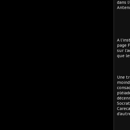
dans l
Antenn
A l'in
page F
sur l'
que le
Une tr
moind
consac
pléiad
décenn
Socrat
Careca
d'autre