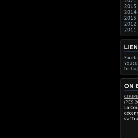
2021
2015
2014
2013
2012
2011
LIE
Faceb
Youtu
Insta
ON 
COUPE
(PES 2
La Cou
décenn
s'affr