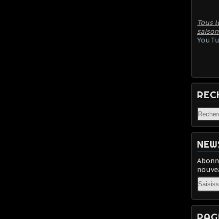
Tous l
saison
YouTu
REC
NEW
Abonne
nouvea
Email
PAG