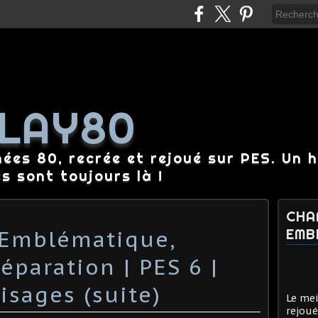
LAY80
nées 80, recrée et rejoué sur PES. Un 
es sont toujours là !
CHA
Emblématique,
EMB
éparation | PES 6 |
isages (suite)
Le mei
rejoué