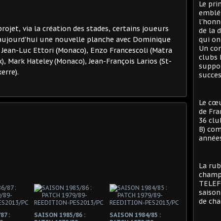
Le pri
emblé
l'honn
ojet, via la création des stades, certains joueurs
de la 
ci aujourd'hui une nouvelle planche avec Dominique
qui on
Un con
), Jean-Luc Ettori (Monaco), Enzo Francescoli (Matra
clubs 
), Mark Hateley (Monaco), Jean-François Larios (St-
suppor
erre).
succes
Le cœu
de Fra
36 clu
B) com
années
La rub
champi
TELEFO
saison
de cha
87 :
SAISON 1985/86 :
SAISON 1984/85 :