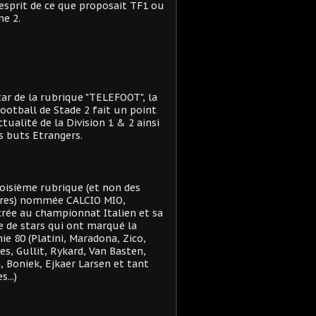
'esprit de ce que proposait TF1 ou
e 2.
star de la rubrique "TELEFOOT", la
ootball de Stade 2 fait un point
actualité de la Division 1 & 2 ainsi
s buts Etrangers.
oisième rubrique (et non des
res) nommée CALCIO MIO,
rée au championnat Italien et sa
e de stars qui ont marqué la
ie 80 (Platini, Maradona, Zico,
es, Gullit, Rykard, Van Basten,
, Boniek, Ejkaer Larsen et tant
s...)