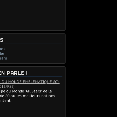
NS
ook
be
gram
EN PARLE !
 DU MONDE EMBLEMATIQUE 80's
013/PS3)
pe du Monde "All Stars" de la
ie 80 ou les meilleurs nations
ontent.