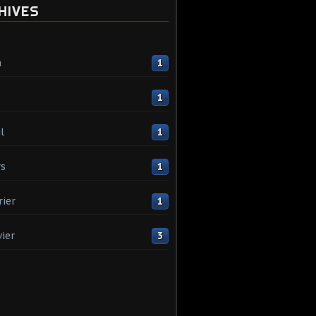
HIVES
n
1
1
l
1
s
1
rier
1
vier
3