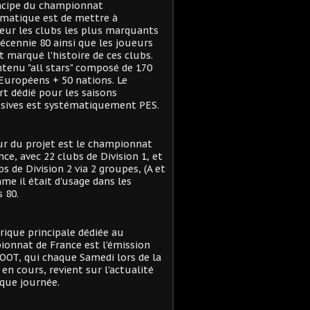
ncipe du championnat
matique est de mettre à
eur les clubs les plus marquants
décennie 80 ainsi que les joueurs
t marqué l'histoire de ces clubs.
tenu "all stars" composé de 170
Européens + 50 nations. Le
t dédié pour les saisons
sives est systématiquement PES.
r du projet est le championnat
nce, avec 22 clubs de Division 1, et
bs de Division 2 via 2 groupes, (A et
me il était d'usage dans les
 80.
rique principale dédiée au
onnat de France est l'émission
OT, qui chaque Samedi lors de la
 en cours, revient sur l'actualité
que journée.