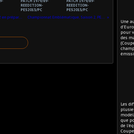
9-
PATCH 1979/89-
PATCH 1979/89-
REEDITION-
REEDITION-
PES2013/PC
PES2013/PC
Championnat Emblématique, Saison 2 en préparation | PES 6 | Création des ballons !
Championnat Emblématique, Saison 2, PES 6/PC : Habillage des stades !
Une au
d'Eur
pour v
des ma
(Coup
champi
émissi
Les di
plusie
modèle
que po
de l'é
Coupe 