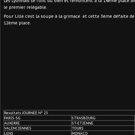
Les Lyonnais se font du bien et remontent à la 14ème place av
le premier relégable.
Pour Lille c'est la soupe à la grimace et cette 3ème défaite de
12ème place.
Resultats JOURNEE N° 25
PARIS-SG
STRASBOURG
AUXERRE
ST-ETIENNE
VALENCIENNES
TOURS
LENS
MONACO